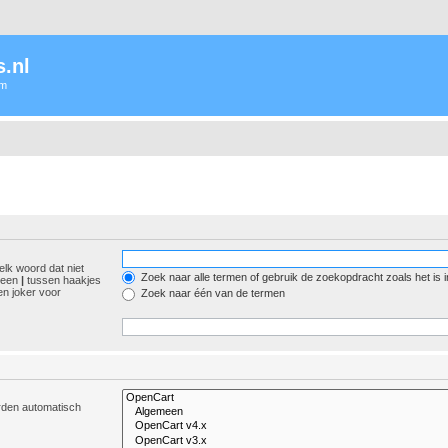
.nl
um
elk woord dat niet
Zoek naar alle termen of gebruik de zoekopdracht zoals het is 
r een
|
tussen haakjes
n joker voor
Zoek naar één van de termen
orden automatisch