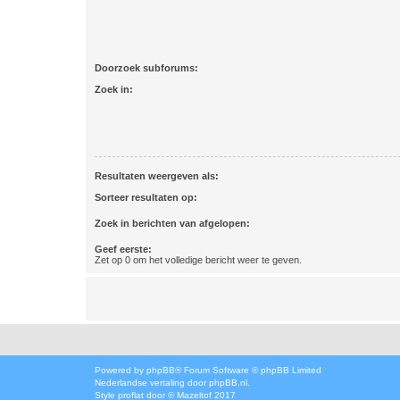
Doorzoek subforums:
Zoek in:
Resultaten weergeven als:
Sorteer resultaten op:
Zoek in berichten van afgelopen:
Geef eerste:
Zet op 0 om het volledige bericht weer te geven.
Powered by
phpBB
® Forum Software © phpBB Limited
Nederlandse vertaling door
phpBB.nl
.
Style
proflat
door ©
Mazeltof
2017