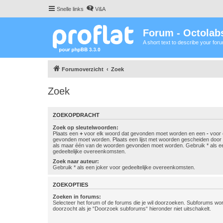
Snelle links
V&A
Forum - Octolabs
A short text to describe your for
Forumoverzicht
Zoek
Zoek
ZOEKOPDRACHT
Zoek op sleutelwoorden:
Plaats een
+
voor elk woord dat gevonden moet worden en een
-
voor 
gevonden moet worden. Plaats een lijst met woorden gescheiden doo
als maar één van de woorden gevonden moet worden. Gebruik * als ee
gedeeltelijke overeenkomsten.
Zoek naar auteur:
Gebruik * als een joker voor gedeeltelijke overeenkomsten.
ZOEKOPTIES
Zoeken in forums:
Selecteer het forum of de forums die je wil doorzoeken. Subforums w
doorzocht als je “Doorzoek subforums“ hieronder niet uitschakelt.