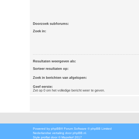
Doorzoek subforums:
Zoek in:
Resultaten weergeven als:
Sorteer resultaten op:
Zoek in berichten van afgelopen:
Geef eerste:
Zet op 0 om het volledige bericht weer te geven.
Powered by
phpBB
® Forum Software © phpBB Limited
Nederlandse vertaling door
phpBB.nl
.
Style
proflat
door ©
Mazeltof
2017