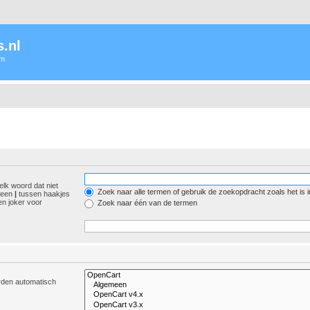
.nl
um
elk woord dat niet
Zoek naar alle termen of gebruik de zoekopdracht zoals het is 
r een
|
tussen haakjes
n joker voor
Zoek naar één van de termen
orden automatisch