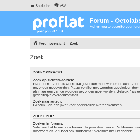
Snelle links
V&A
Forum - Octolabs
A short text to describe your for
Forumoverzicht
Zoek
Zoek
ZOEKOPDRACHT
Zoek op sleutelwoorden:
Plaats een
+
voor elk woord dat gevonden moet worden en een
-
voor 
gevonden moet worden. Plaats een lijst met woorden gescheiden doo
als maar één van de woorden gevonden moet worden. Gebruik * als ee
gedeeltelijke overeenkomsten.
Zoek naar auteur:
Gebruik * als een joker voor gedeeltelijke overeenkomsten.
ZOEKOPTIES
Zoeken in forums:
Selecteer het forum of de forums die je wil doorzoeken. Subforums w
doorzocht als je “Doorzoek subforums“ hieronder niet uitschakelt.