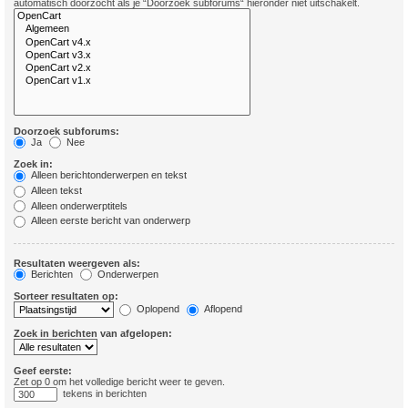
automatisch doorzocht als je “Doorzoek subforums“ hieronder niet uitschakelt.
Doorzoek subforums:
Ja
Nee
Zoek in:
Alleen berichtonderwerpen en tekst
Alleen tekst
Alleen onderwerptitels
Alleen eerste bericht van onderwerp
Resultaten weergeven als:
Berichten
Onderwerpen
Sorteer resultaten op:
Oplopend
Aflopend
Zoek in berichten van afgelopen:
Geef eerste:
Zet op 0 om het volledige bericht weer te geven.
tekens in berichten