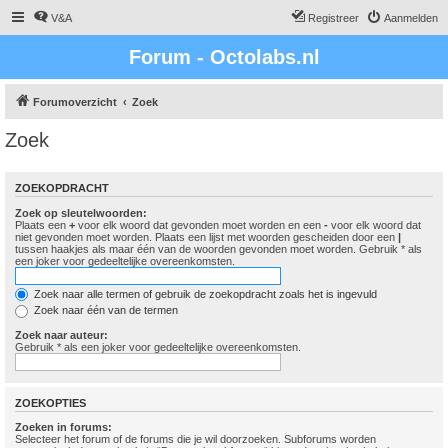
V&A
Registreer
Aanmelden
Forum - Octolabs.nl
Forumoverzicht
Zoek
Zoek
ZOEKOPDRACHT
Zoek op sleutelwoorden:
Plaats een
+
voor elk woord dat gevonden moet worden en een
-
voor elk woord dat
niet gevonden moet worden. Plaats een lijst met woorden gescheiden door een
|
tussen haakjes als maar één van de woorden gevonden moet worden. Gebruik * als
een joker voor gedeeltelijke overeenkomsten.
Zoek naar alle termen of gebruik de zoekopdracht zoals het is ingevuld
Zoek naar één van de termen
Zoek naar auteur:
Gebruik * als een joker voor gedeeltelijke overeenkomsten.
ZOEKOPTIES
Zoeken in forums:
Selecteer het forum of de forums die je wil doorzoeken. Subforums worden