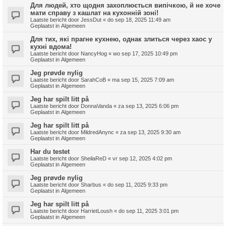
Для людей, хто щодня захоплюється випічкою, й не хоче
мати справу з кашлат на кухонній зоні!
Laatste bericht door
JessDut
«
do sep 18, 2025 11:49 am
Geplaatst in
Algemeen
Для тих, які прагне кухнею, однак злиться через хаос у
кухні вдома!
Laatste bericht door
NancyHog
«
wo sep 17, 2025 10:49 pm
Geplaatst in
Algemeen
Jeg prøvde nylig
Laatste bericht door
SarahCoB
«
ma sep 15, 2025 7:09 am
Geplaatst in
Algemeen
Jeg har spilt litt på
Laatste bericht door
DonnaVanda
«
za sep 13, 2025 6:06 pm
Geplaatst in
Algemeen
Jeg har spilt litt på
Laatste bericht door
MildredAnync
«
za sep 13, 2025 9:30 am
Geplaatst in
Algemeen
Har du testet
Laatste bericht door
SheilaReD
«
vr sep 12, 2025 4:02 pm
Geplaatst in
Algemeen
Jeg prøvde nylig
Laatste bericht door
Sharbus
«
do sep 11, 2025 9:33 pm
Geplaatst in
Algemeen
Jeg har spilt litt på
Laatste bericht door
HarrietLoush
«
do sep 11, 2025 3:01 pm
Geplaatst in
Algemeen