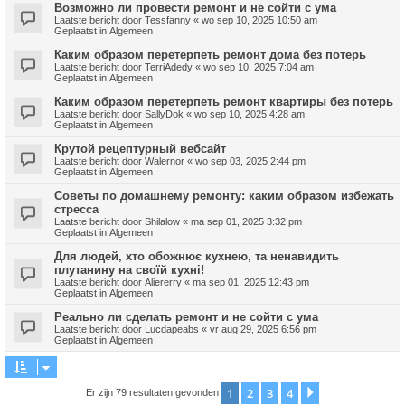
Возможно ли провести ремонт и не сойти с ума
Laatste bericht door
Tessfanny
«
wo sep 10, 2025 10:50 am
Geplaatst in
Algemeen
Каким образом перетерпеть ремонт дома без потерь
Laatste bericht door
TerriAdedy
«
wo sep 10, 2025 7:04 am
Geplaatst in
Algemeen
Каким образом перетерпеть ремонт квартиры без потерь
Laatste bericht door
SallyDok
«
wo sep 10, 2025 4:28 am
Geplaatst in
Algemeen
Крутой рецептурный вебсайт
Laatste bericht door
Walernor
«
wo sep 03, 2025 2:44 pm
Geplaatst in
Algemeen
Советы по домашнему ремонту: каким образом избежать
стресса
Laatste bericht door
Shilalow
«
ma sep 01, 2025 3:32 pm
Geplaatst in
Algemeen
Для людей, хто обожнює кухнею, та ненавидить
плутанину на своїй кухні!
Laatste bericht door
Aliererry
«
ma sep 01, 2025 12:43 pm
Geplaatst in
Algemeen
Реально ли сделать ремонт и не сойти с ума
Laatste bericht door
Lucdapeabs
«
vr aug 29, 2025 6:56 pm
Geplaatst in
Algemeen
1
2
3
4
Volgende
Er zijn 79 resultaten gevonden