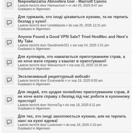
Niepowtarzalna Atmosfera Gier - Marriott Casino
Laatste bericht door
Hannasmori
«
vr okt 03, 2025 8:47 am
Geplaatst in
Algemeen
Для гурманів, хто іноді цікавиться кухнею, та не терпить
безлад у кухні!
Laatste bericht door
LindaManda
«
do sep 25, 2025 12:21 pm
Geplaatst in
Algemeen
Anyone Found a Good VPN Sale? Tried HostNoc and Here’s
My Take
Laatste bericht door
Davidmenk321
«
wo sep 24, 2025 1:51 pm
Geplaatst in
Algemeen
Для кулінарів, хто намагається приготуванням страв, а
не хоче мати справу з кашлат в приготуванні!
Laatste bericht door
Wanasmuch
«
ma sep 22, 2025 10:28 am
Geplaatst in
Algemeen
Эксклюзивный рецептурный вебсайт
Laatste bericht door
Ezekwaimb
«
vr sep 19, 2025 8:05 am
Geplaatst in
Algemeen
Для людей, хто щодня полюбляє приготуванням страв, й
не хоче мати справу з безлад під час роботи в кухонному
просторі!
Laatste bericht door
NormaTig
«
do sep 18, 2025 6:11 pm
Geplaatst in
Algemeen
Для тих, хто іноді захоплюється кухнею, але не терпить
хаос на кухні вдома!
Laatste bericht door
Louismum
«
do sep 18, 2025 2:10 pm
Geplaatst in
Algemeen