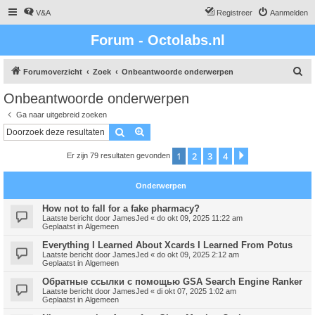
V&A
Registreer
Aanmelden
Forum - Octolabs.nl
Z
Forumoverzicht
Zoek
Onbeantwoorde onderwerpen
o
Onbeantwoorde onderwerpen
e
Ga naar uitgebreid zoeken
k
Zoek
Uitgebreid zoeken
1
2
3
4
Volgende
Er zijn 79 resultaten gevonden
Onderwerpen
How not to fall for a fake pharmacy?
Laatste bericht door
JamesJed
«
do okt 09, 2025 11:22 am
Geplaatst in
Algemeen
Everything I Learned About Xcards I Learned From Potus
Laatste bericht door
JamesJed
«
do okt 09, 2025 2:12 am
Geplaatst in
Algemeen
Обратные ссылки с помощью GSA Search Engine Ranker
Laatste bericht door
JamesJed
«
di okt 07, 2025 1:02 am
Geplaatst in
Algemeen