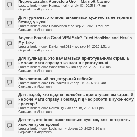
Niepowtarzalna Atmosfera Gier - Marriott Casino
Laatste bericht door
Hannasmori
«
vr okt 03, 2025 8:47 am
Geplaatst in
Algemeen
Для гурманів, хто іноді цікавиться кухнею, та не терпить
безлад у кухні!
Laatste bericht door
LindaManda
«
do sep 25, 2025 12:21 pm
Geplaatst in
Algemeen
Anyone Found a Good VPN Sale? Tried HostNoc and Here’s
My Take
Laatste bericht door
Davidmenk321
«
wo sep 24, 2025 1:51 pm
Geplaatst in
Algemeen
Для кулінарів, хто намагається приготуванням страв, а
не хоче мати справу з кашлат в приготуванні!
Laatste bericht door
Wanasmuch
«
ma sep 22, 2025 10:28 am
Geplaatst in
Algemeen
Эксклюзивный рецептурный вебсайт
Laatste bericht door
Ezekwaimb
«
vr sep 19, 2025 8:05 am
Geplaatst in
Algemeen
Для людей, хто щодня полюбляє приготуванням страв, й
не хоче мати справу з безлад під час роботи в кухонному
просторі!
Laatste bericht door
NormaTig
«
do sep 18, 2025 6:11 pm
Geplaatst in
Algemeen
Для тих, хто іноді захоплюється кухнею, але не терпить
хаос на кухні вдома!
Laatste bericht door
Louismum
«
do sep 18, 2025 2:10 pm
Geplaatst in
Algemeen