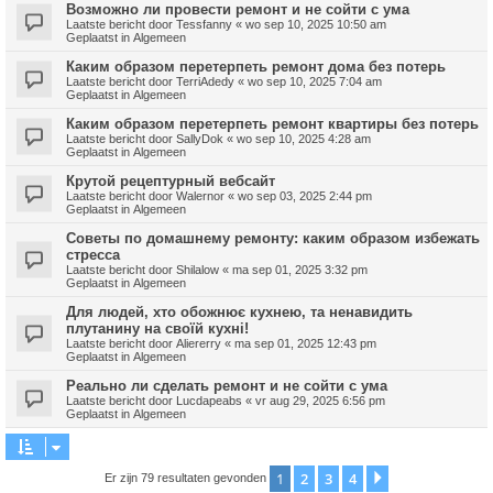
Возможно ли провести ремонт и не сойти с ума
Laatste bericht door
Tessfanny
«
wo sep 10, 2025 10:50 am
Geplaatst in
Algemeen
Каким образом перетерпеть ремонт дома без потерь
Laatste bericht door
TerriAdedy
«
wo sep 10, 2025 7:04 am
Geplaatst in
Algemeen
Каким образом перетерпеть ремонт квартиры без потерь
Laatste bericht door
SallyDok
«
wo sep 10, 2025 4:28 am
Geplaatst in
Algemeen
Крутой рецептурный вебсайт
Laatste bericht door
Walernor
«
wo sep 03, 2025 2:44 pm
Geplaatst in
Algemeen
Советы по домашнему ремонту: каким образом избежать
стресса
Laatste bericht door
Shilalow
«
ma sep 01, 2025 3:32 pm
Geplaatst in
Algemeen
Для людей, хто обожнює кухнею, та ненавидить
плутанину на своїй кухні!
Laatste bericht door
Aliererry
«
ma sep 01, 2025 12:43 pm
Geplaatst in
Algemeen
Реально ли сделать ремонт и не сойти с ума
Laatste bericht door
Lucdapeabs
«
vr aug 29, 2025 6:56 pm
Geplaatst in
Algemeen
1
2
3
4
Volgende
Er zijn 79 resultaten gevonden