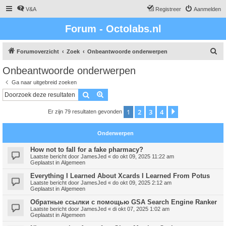
V&A
Registreer
Aanmelden
Forum - Octolabs.nl
Z
Forumoverzicht
Zoek
Onbeantwoorde onderwerpen
o
Onbeantwoorde onderwerpen
e
Ga naar uitgebreid zoeken
k
Zoek
Uitgebreid zoeken
1
2
3
4
Volgende
Er zijn 79 resultaten gevonden
Onderwerpen
How not to fall for a fake pharmacy?
Laatste bericht door
JamesJed
«
do okt 09, 2025 11:22 am
Geplaatst in
Algemeen
Everything I Learned About Xcards I Learned From Potus
Laatste bericht door
JamesJed
«
do okt 09, 2025 2:12 am
Geplaatst in
Algemeen
Обратные ссылки с помощью GSA Search Engine Ranker
Laatste bericht door
JamesJed
«
di okt 07, 2025 1:02 am
Geplaatst in
Algemeen