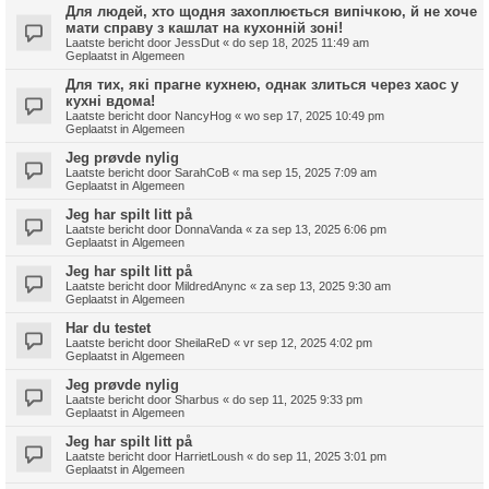
Для людей, хто щодня захоплюється випічкою, й не хоче
мати справу з кашлат на кухонній зоні!
Laatste bericht door
JessDut
«
do sep 18, 2025 11:49 am
Geplaatst in
Algemeen
Для тих, які прагне кухнею, однак злиться через хаос у
кухні вдома!
Laatste bericht door
NancyHog
«
wo sep 17, 2025 10:49 pm
Geplaatst in
Algemeen
Jeg prøvde nylig
Laatste bericht door
SarahCoB
«
ma sep 15, 2025 7:09 am
Geplaatst in
Algemeen
Jeg har spilt litt på
Laatste bericht door
DonnaVanda
«
za sep 13, 2025 6:06 pm
Geplaatst in
Algemeen
Jeg har spilt litt på
Laatste bericht door
MildredAnync
«
za sep 13, 2025 9:30 am
Geplaatst in
Algemeen
Har du testet
Laatste bericht door
SheilaReD
«
vr sep 12, 2025 4:02 pm
Geplaatst in
Algemeen
Jeg prøvde nylig
Laatste bericht door
Sharbus
«
do sep 11, 2025 9:33 pm
Geplaatst in
Algemeen
Jeg har spilt litt på
Laatste bericht door
HarrietLoush
«
do sep 11, 2025 3:01 pm
Geplaatst in
Algemeen