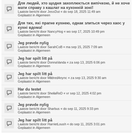
Для людей, хто щодня захоплюється випічкою, й не хоче
мати справу з кашлат на кухонній зоні!
Laatste bericht door
JessDut
«
do sep 18, 2025 11:49 am
Geplaatst in
Algemeen
Для тих, які прагне кухнею, однак злиться через хаос у
кухні вдома!
Laatste bericht door
NancyHog
«
wo sep 17, 2025 10:49 pm
Geplaatst in
Algemeen
Jeg prøvde nylig
Laatste bericht door
SarahCoB
«
ma sep 15, 2025 7:09 am
Geplaatst in
Algemeen
Jeg har spilt litt på
Laatste bericht door
DonnaVanda
«
za sep 13, 2025 6:06 pm
Geplaatst in
Algemeen
Jeg har spilt litt på
Laatste bericht door
MildredAnync
«
za sep 13, 2025 9:30 am
Geplaatst in
Algemeen
Har du testet
Laatste bericht door
SheilaReD
«
vr sep 12, 2025 4:02 pm
Geplaatst in
Algemeen
Jeg prøvde nylig
Laatste bericht door
Sharbus
«
do sep 11, 2025 9:33 pm
Geplaatst in
Algemeen
Jeg har spilt litt på
Laatste bericht door
HarrietLoush
«
do sep 11, 2025 3:01 pm
Geplaatst in
Algemeen