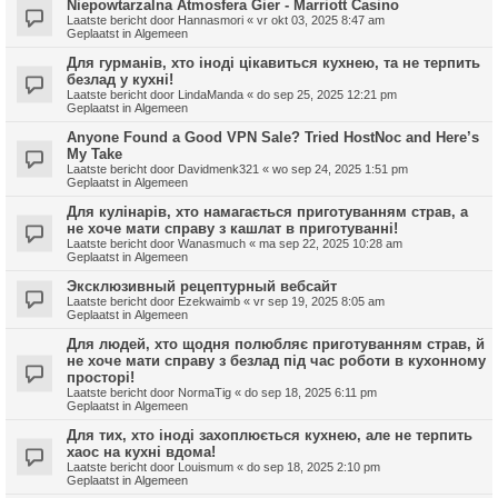
Niepowtarzalna Atmosfera Gier - Marriott Casino
Laatste bericht door
Hannasmori
«
vr okt 03, 2025 8:47 am
Geplaatst in
Algemeen
Для гурманів, хто іноді цікавиться кухнею, та не терпить
безлад у кухні!
Laatste bericht door
LindaManda
«
do sep 25, 2025 12:21 pm
Geplaatst in
Algemeen
Anyone Found a Good VPN Sale? Tried HostNoc and Here’s
My Take
Laatste bericht door
Davidmenk321
«
wo sep 24, 2025 1:51 pm
Geplaatst in
Algemeen
Для кулінарів, хто намагається приготуванням страв, а
не хоче мати справу з кашлат в приготуванні!
Laatste bericht door
Wanasmuch
«
ma sep 22, 2025 10:28 am
Geplaatst in
Algemeen
Эксклюзивный рецептурный вебсайт
Laatste bericht door
Ezekwaimb
«
vr sep 19, 2025 8:05 am
Geplaatst in
Algemeen
Для людей, хто щодня полюбляє приготуванням страв, й
не хоче мати справу з безлад під час роботи в кухонному
просторі!
Laatste bericht door
NormaTig
«
do sep 18, 2025 6:11 pm
Geplaatst in
Algemeen
Для тих, хто іноді захоплюється кухнею, але не терпить
хаос на кухні вдома!
Laatste bericht door
Louismum
«
do sep 18, 2025 2:10 pm
Geplaatst in
Algemeen