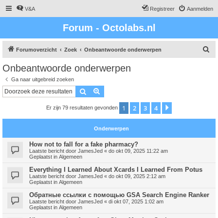
V&A
Registreer
Aanmelden
Forum - Octolabs.nl
Z
Forumoverzicht
Zoek
Onbeantwoorde onderwerpen
o
Onbeantwoorde onderwerpen
e
Ga naar uitgebreid zoeken
k
Zoek
Uitgebreid zoeken
1
2
3
4
Volgende
Er zijn 79 resultaten gevonden
Onderwerpen
How not to fall for a fake pharmacy?
Laatste bericht door
JamesJed
«
do okt 09, 2025 11:22 am
Geplaatst in
Algemeen
Everything I Learned About Xcards I Learned From Potus
Laatste bericht door
JamesJed
«
do okt 09, 2025 2:12 am
Geplaatst in
Algemeen
Обратные ссылки с помощью GSA Search Engine Ranker
Laatste bericht door
JamesJed
«
di okt 07, 2025 1:02 am
Geplaatst in
Algemeen