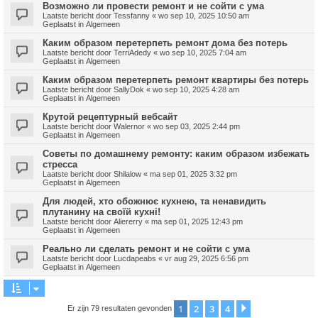
Возможно ли провести ремонт и не сойти с ума
Laatste bericht door
Tessfanny
«
wo sep 10, 2025 10:50 am
Geplaatst in
Algemeen
Каким образом перетерпеть ремонт дома без потерь
Laatste bericht door
TerriAdedy
«
wo sep 10, 2025 7:04 am
Geplaatst in
Algemeen
Каким образом перетерпеть ремонт квартиры без потерь
Laatste bericht door
SallyDok
«
wo sep 10, 2025 4:28 am
Geplaatst in
Algemeen
Крутой рецептурный вебсайт
Laatste bericht door
Walernor
«
wo sep 03, 2025 2:44 pm
Geplaatst in
Algemeen
Советы по домашнему ремонту: каким образом избежать
стресса
Laatste bericht door
Shilalow
«
ma sep 01, 2025 3:32 pm
Geplaatst in
Algemeen
Для людей, хто обожнює кухнею, та ненавидить
плутанину на своїй кухні!
Laatste bericht door
Aliererry
«
ma sep 01, 2025 12:43 pm
Geplaatst in
Algemeen
Реально ли сделать ремонт и не сойти с ума
Laatste bericht door
Lucdapeabs
«
vr aug 29, 2025 6:56 pm
Geplaatst in
Algemeen
1
2
3
4
Volgende
Er zijn 79 resultaten gevonden