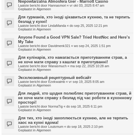
Niepowtarzalna Atmosfera Gier - Marriott Casino
Laatste bericht door
Hannasmori
«
vr okt 03, 2025 8:47 am
Geplaatst in
Algemeen
Для гурманів, хто іноді цікавиться кухнею, та не терпить
безлад у кухні!
Laatste bericht door
LindaManda
«
do sep 25, 2025 12:21 pm
Geplaatst in
Algemeen
Anyone Found a Good VPN Sale? Tried HostNoc and Here’s
My Take
Laatste bericht door
Davidmenk321
«
wo sep 24, 2025 1:51 pm
Geplaatst in
Algemeen
Для кулінарів, хто намагається приготуванням страв, а
не хоче мати справу з кашлат в приготуванні!
Laatste bericht door
Wanasmuch
«
ma sep 22, 2025 10:28 am
Geplaatst in
Algemeen
Эксклюзивный рецептурный вебсайт
Laatste bericht door
Ezekwaimb
«
vr sep 19, 2025 8:05 am
Geplaatst in
Algemeen
Для людей, хто щодня полюбляє приготуванням страв, й
не хоче мати справу з безлад під час роботи в кухонному
просторі!
Laatste bericht door
NormaTig
«
do sep 18, 2025 6:11 pm
Geplaatst in
Algemeen
Для тих, хто іноді захоплюється кухнею, але не терпить
хаос на кухні вдома!
Laatste bericht door
Louismum
«
do sep 18, 2025 2:10 pm
Geplaatst in
Algemeen