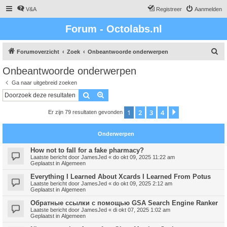
V&A
Registreer
Aanmelden
Forum - Octolabs.nl
Z
Forumoverzicht
Zoek
Onbeantwoorde onderwerpen
o
Onbeantwoorde onderwerpen
e
Ga naar uitgebreid zoeken
k
Zoek
Uitgebreid zoeken
1
2
3
4
Volgende
Er zijn 79 resultaten gevonden
Onderwerpen
How not to fall for a fake pharmacy?
Laatste bericht door
JamesJed
«
do okt 09, 2025 11:22 am
Geplaatst in
Algemeen
Everything I Learned About Xcards I Learned From Potus
Laatste bericht door
JamesJed
«
do okt 09, 2025 2:12 am
Geplaatst in
Algemeen
Обратные ссылки с помощью GSA Search Engine Ranker
Laatste bericht door
JamesJed
«
di okt 07, 2025 1:02 am
Geplaatst in
Algemeen