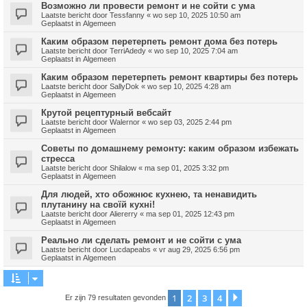
Возможно ли провести ремонт и не сойти с ума
Laatste bericht door
Tessfanny
«
wo sep 10, 2025 10:50 am
Geplaatst in
Algemeen
Каким образом перетерпеть ремонт дома без потерь
Laatste bericht door
TerriAdedy
«
wo sep 10, 2025 7:04 am
Geplaatst in
Algemeen
Каким образом перетерпеть ремонт квартиры без потерь
Laatste bericht door
SallyDok
«
wo sep 10, 2025 4:28 am
Geplaatst in
Algemeen
Крутой рецептурный вебсайт
Laatste bericht door
Walernor
«
wo sep 03, 2025 2:44 pm
Geplaatst in
Algemeen
Советы по домашнему ремонту: каким образом избежать
стресса
Laatste bericht door
Shilalow
«
ma sep 01, 2025 3:32 pm
Geplaatst in
Algemeen
Для людей, хто обожнює кухнею, та ненавидить
плутанину на своїй кухні!
Laatste bericht door
Aliererry
«
ma sep 01, 2025 12:43 pm
Geplaatst in
Algemeen
Реально ли сделать ремонт и не сойти с ума
Laatste bericht door
Lucdapeabs
«
vr aug 29, 2025 6:56 pm
Geplaatst in
Algemeen
1
2
3
4
Volgende
Er zijn 79 resultaten gevonden