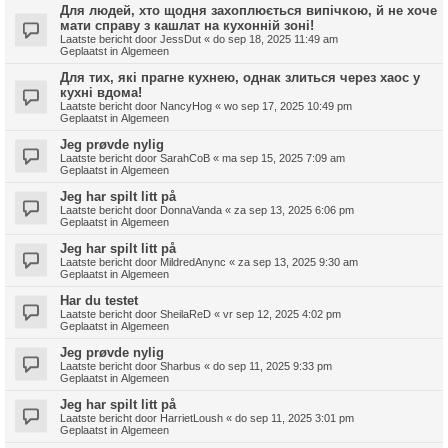
Для людей, хто щодня захоплюється випічкою, й не хоче
мати справу з кашлат на кухонній зоні!
Laatste bericht door
JessDut
«
do sep 18, 2025 11:49 am
Geplaatst in
Algemeen
Для тих, які прагне кухнею, однак злиться через хаос у
кухні вдома!
Laatste bericht door
NancyHog
«
wo sep 17, 2025 10:49 pm
Geplaatst in
Algemeen
Jeg prøvde nylig
Laatste bericht door
SarahCoB
«
ma sep 15, 2025 7:09 am
Geplaatst in
Algemeen
Jeg har spilt litt på
Laatste bericht door
DonnaVanda
«
za sep 13, 2025 6:06 pm
Geplaatst in
Algemeen
Jeg har spilt litt på
Laatste bericht door
MildredAnync
«
za sep 13, 2025 9:30 am
Geplaatst in
Algemeen
Har du testet
Laatste bericht door
SheilaReD
«
vr sep 12, 2025 4:02 pm
Geplaatst in
Algemeen
Jeg prøvde nylig
Laatste bericht door
Sharbus
«
do sep 11, 2025 9:33 pm
Geplaatst in
Algemeen
Jeg har spilt litt på
Laatste bericht door
HarrietLoush
«
do sep 11, 2025 3:01 pm
Geplaatst in
Algemeen