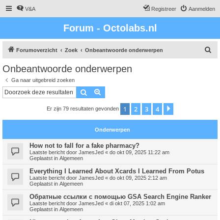
V&A
Registreer
Aanmelden
Forum - Octolabs.nl
Z
Forumoverzicht
Zoek
Onbeantwoorde onderwerpen
o
Onbeantwoorde onderwerpen
e
Ga naar uitgebreid zoeken
k
Zoek
Uitgebreid zoeken
1
2
3
4
Volgende
Er zijn 79 resultaten gevonden
Onderwerpen
How not to fall for a fake pharmacy?
Laatste bericht door
JamesJed
«
do okt 09, 2025 11:22 am
Geplaatst in
Algemeen
Everything I Learned About Xcards I Learned From Potus
Laatste bericht door
JamesJed
«
do okt 09, 2025 2:12 am
Geplaatst in
Algemeen
Обратные ссылки с помощью GSA Search Engine Ranker
Laatste bericht door
JamesJed
«
di okt 07, 2025 1:02 am
Geplaatst in
Algemeen