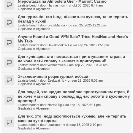
Niepowtarzalna Atmosfera Gier - Marriott Casino
Laatste bericht door
Hannasmori
«
vr okt 03, 2025 8:47 am
Geplaatst in
Algemeen
Для гурманів, хто іноді цікавиться кухнею, та не терпить
безлад у кухні!
Laatste bericht door
LindaManda
«
do sep 25, 2025 12:21 pm
Geplaatst in
Algemeen
Anyone Found a Good VPN Sale? Tried HostNoc and Here’s
My Take
Laatste bericht door
Davidmenk321
«
wo sep 24, 2025 1:51 pm
Geplaatst in
Algemeen
Для кулінарів, хто намагається приготуванням страв, а
не хоче мати справу з кашлат в приготуванні!
Laatste bericht door
Wanasmuch
«
ma sep 22, 2025 10:28 am
Geplaatst in
Algemeen
Эксклюзивный рецептурный вебсайт
Laatste bericht door
Ezekwaimb
«
vr sep 19, 2025 8:05 am
Geplaatst in
Algemeen
Для людей, хто щодня полюбляє приготуванням страв, й
не хоче мати справу з безлад під час роботи в кухонному
просторі!
Laatste bericht door
NormaTig
«
do sep 18, 2025 6:11 pm
Geplaatst in
Algemeen
Для тих, хто іноді захоплюється кухнею, але не терпить
хаос на кухні вдома!
Laatste bericht door
Louismum
«
do sep 18, 2025 2:10 pm
Geplaatst in
Algemeen