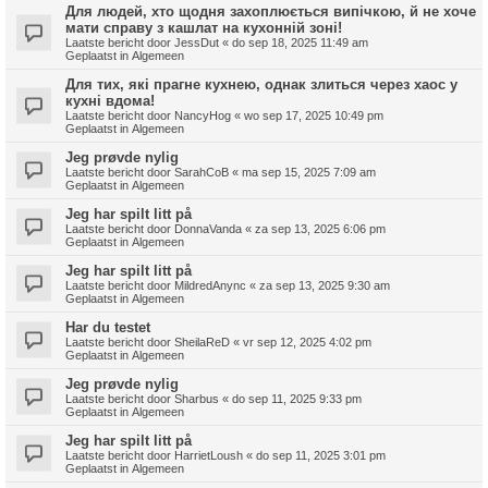
Для людей, хто щодня захоплюється випічкою, й не хоче
мати справу з кашлат на кухонній зоні!
Laatste bericht door
JessDut
«
do sep 18, 2025 11:49 am
Geplaatst in
Algemeen
Для тих, які прагне кухнею, однак злиться через хаос у
кухні вдома!
Laatste bericht door
NancyHog
«
wo sep 17, 2025 10:49 pm
Geplaatst in
Algemeen
Jeg prøvde nylig
Laatste bericht door
SarahCoB
«
ma sep 15, 2025 7:09 am
Geplaatst in
Algemeen
Jeg har spilt litt på
Laatste bericht door
DonnaVanda
«
za sep 13, 2025 6:06 pm
Geplaatst in
Algemeen
Jeg har spilt litt på
Laatste bericht door
MildredAnync
«
za sep 13, 2025 9:30 am
Geplaatst in
Algemeen
Har du testet
Laatste bericht door
SheilaReD
«
vr sep 12, 2025 4:02 pm
Geplaatst in
Algemeen
Jeg prøvde nylig
Laatste bericht door
Sharbus
«
do sep 11, 2025 9:33 pm
Geplaatst in
Algemeen
Jeg har spilt litt på
Laatste bericht door
HarrietLoush
«
do sep 11, 2025 3:01 pm
Geplaatst in
Algemeen