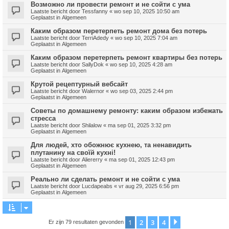
Возможно ли провести ремонт и не сойти с ума
Laatste bericht door
Tessfanny
«
wo sep 10, 2025 10:50 am
Geplaatst in
Algemeen
Каким образом перетерпеть ремонт дома без потерь
Laatste bericht door
TerriAdedy
«
wo sep 10, 2025 7:04 am
Geplaatst in
Algemeen
Каким образом перетерпеть ремонт квартиры без потерь
Laatste bericht door
SallyDok
«
wo sep 10, 2025 4:28 am
Geplaatst in
Algemeen
Крутой рецептурный вебсайт
Laatste bericht door
Walernor
«
wo sep 03, 2025 2:44 pm
Geplaatst in
Algemeen
Советы по домашнему ремонту: каким образом избежать
стресса
Laatste bericht door
Shilalow
«
ma sep 01, 2025 3:32 pm
Geplaatst in
Algemeen
Для людей, хто обожнює кухнею, та ненавидить
плутанину на своїй кухні!
Laatste bericht door
Aliererry
«
ma sep 01, 2025 12:43 pm
Geplaatst in
Algemeen
Реально ли сделать ремонт и не сойти с ума
Laatste bericht door
Lucdapeabs
«
vr aug 29, 2025 6:56 pm
Geplaatst in
Algemeen
1
2
3
4
Volgende
Er zijn 79 resultaten gevonden