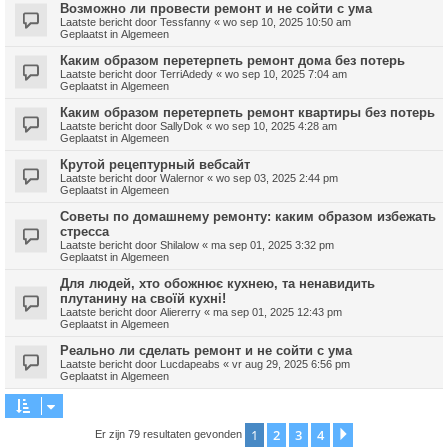
Возможно ли провести ремонт и не сойти с ума
Laatste bericht door
Tessfanny
«
wo sep 10, 2025 10:50 am
Geplaatst in
Algemeen
Каким образом перетерпеть ремонт дома без потерь
Laatste bericht door
TerriAdedy
«
wo sep 10, 2025 7:04 am
Geplaatst in
Algemeen
Каким образом перетерпеть ремонт квартиры без потерь
Laatste bericht door
SallyDok
«
wo sep 10, 2025 4:28 am
Geplaatst in
Algemeen
Крутой рецептурный вебсайт
Laatste bericht door
Walernor
«
wo sep 03, 2025 2:44 pm
Geplaatst in
Algemeen
Советы по домашнему ремонту: каким образом избежать
стресса
Laatste bericht door
Shilalow
«
ma sep 01, 2025 3:32 pm
Geplaatst in
Algemeen
Для людей, хто обожнює кухнею, та ненавидить
плутанину на своїй кухні!
Laatste bericht door
Aliererry
«
ma sep 01, 2025 12:43 pm
Geplaatst in
Algemeen
Реально ли сделать ремонт и не сойти с ума
Laatste bericht door
Lucdapeabs
«
vr aug 29, 2025 6:56 pm
Geplaatst in
Algemeen
1
2
3
4
Volgende
Er zijn 79 resultaten gevonden