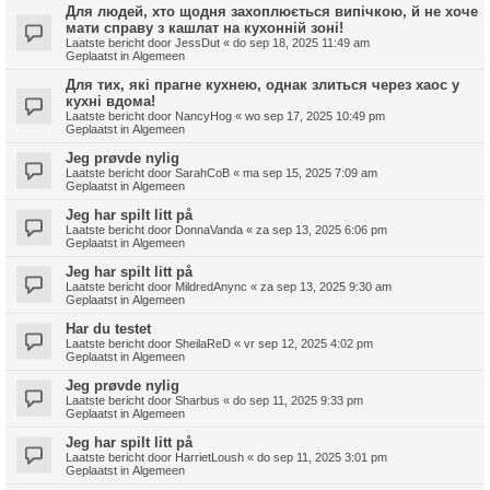
Для людей, хто щодня захоплюється випічкою, й не хоче
мати справу з кашлат на кухонній зоні!
Laatste bericht door
JessDut
«
do sep 18, 2025 11:49 am
Geplaatst in
Algemeen
Для тих, які прагне кухнею, однак злиться через хаос у
кухні вдома!
Laatste bericht door
NancyHog
«
wo sep 17, 2025 10:49 pm
Geplaatst in
Algemeen
Jeg prøvde nylig
Laatste bericht door
SarahCoB
«
ma sep 15, 2025 7:09 am
Geplaatst in
Algemeen
Jeg har spilt litt på
Laatste bericht door
DonnaVanda
«
za sep 13, 2025 6:06 pm
Geplaatst in
Algemeen
Jeg har spilt litt på
Laatste bericht door
MildredAnync
«
za sep 13, 2025 9:30 am
Geplaatst in
Algemeen
Har du testet
Laatste bericht door
SheilaReD
«
vr sep 12, 2025 4:02 pm
Geplaatst in
Algemeen
Jeg prøvde nylig
Laatste bericht door
Sharbus
«
do sep 11, 2025 9:33 pm
Geplaatst in
Algemeen
Jeg har spilt litt på
Laatste bericht door
HarrietLoush
«
do sep 11, 2025 3:01 pm
Geplaatst in
Algemeen