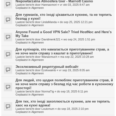
Niepowtarzalna Atmosfera Gier - Marriott Casino
Laatste bericht door
Hannasmori
«
vr okt 03, 2025 8:47 am
Geplaatst in
Algemeen
Для гурманів, хто іноді цікавиться кухнею, та не терпить
безлад у кухні!
Laatste bericht door
LindaManda
«
do sep 25, 2025 12:21 pm
Geplaatst in
Algemeen
Anyone Found a Good VPN Sale? Tried HostNoc and Here’s
My Take
Laatste bericht door
Davidmenk321
«
wo sep 24, 2025 1:51 pm
Geplaatst in
Algemeen
Для кулінарів, хто намагається приготуванням страв, а
не хоче мати справу з кашлат в приготуванні!
Laatste bericht door
Wanasmuch
«
ma sep 22, 2025 10:28 am
Geplaatst in
Algemeen
Эксклюзивный рецептурный вебсайт
Laatste bericht door
Ezekwaimb
«
vr sep 19, 2025 8:05 am
Geplaatst in
Algemeen
Для людей, хто щодня полюбляє приготуванням страв, й
не хоче мати справу з безлад під час роботи в кухонному
просторі!
Laatste bericht door
NormaTig
«
do sep 18, 2025 6:11 pm
Geplaatst in
Algemeen
Для тих, хто іноді захоплюється кухнею, але не терпить
хаос на кухні вдома!
Laatste bericht door
Louismum
«
do sep 18, 2025 2:10 pm
Geplaatst in
Algemeen