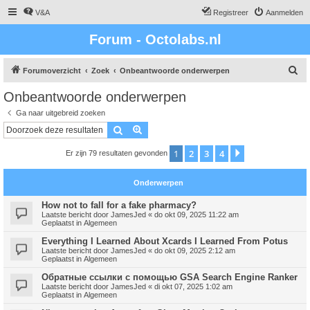
V&A
Registreer
Aanmelden
Forum - Octolabs.nl
Z
Forumoverzicht
Zoek
Onbeantwoorde onderwerpen
o
Onbeantwoorde onderwerpen
e
Ga naar uitgebreid zoeken
k
Zoek
Uitgebreid zoeken
1
2
3
4
Volgende
Er zijn 79 resultaten gevonden
Onderwerpen
How not to fall for a fake pharmacy?
Laatste bericht door
JamesJed
«
do okt 09, 2025 11:22 am
Geplaatst in
Algemeen
Everything I Learned About Xcards I Learned From Potus
Laatste bericht door
JamesJed
«
do okt 09, 2025 2:12 am
Geplaatst in
Algemeen
Обратные ссылки с помощью GSA Search Engine Ranker
Laatste bericht door
JamesJed
«
di okt 07, 2025 1:02 am
Geplaatst in
Algemeen