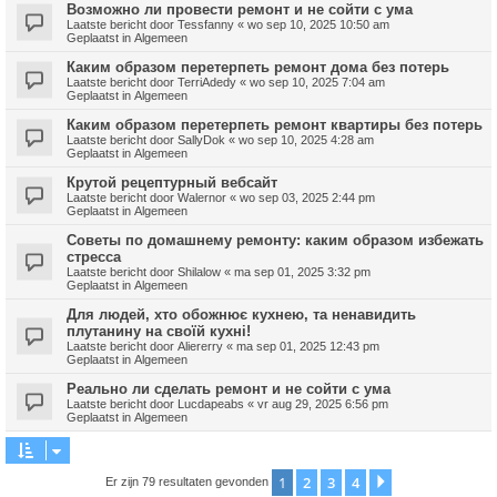
Возможно ли провести ремонт и не сойти с ума
Laatste bericht door
Tessfanny
«
wo sep 10, 2025 10:50 am
Geplaatst in
Algemeen
Каким образом перетерпеть ремонт дома без потерь
Laatste bericht door
TerriAdedy
«
wo sep 10, 2025 7:04 am
Geplaatst in
Algemeen
Каким образом перетерпеть ремонт квартиры без потерь
Laatste bericht door
SallyDok
«
wo sep 10, 2025 4:28 am
Geplaatst in
Algemeen
Крутой рецептурный вебсайт
Laatste bericht door
Walernor
«
wo sep 03, 2025 2:44 pm
Geplaatst in
Algemeen
Советы по домашнему ремонту: каким образом избежать
стресса
Laatste bericht door
Shilalow
«
ma sep 01, 2025 3:32 pm
Geplaatst in
Algemeen
Для людей, хто обожнює кухнею, та ненавидить
плутанину на своїй кухні!
Laatste bericht door
Aliererry
«
ma sep 01, 2025 12:43 pm
Geplaatst in
Algemeen
Реально ли сделать ремонт и не сойти с ума
Laatste bericht door
Lucdapeabs
«
vr aug 29, 2025 6:56 pm
Geplaatst in
Algemeen
1
2
3
4
Volgende
Er zijn 79 resultaten gevonden