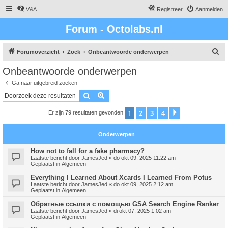
V&A
Registreer
Aanmelden
Forum - Octolabs.nl
Z
Forumoverzicht
Zoek
Onbeantwoorde onderwerpen
o
Onbeantwoorde onderwerpen
e
Ga naar uitgebreid zoeken
k
Zoek
Uitgebreid zoeken
1
2
3
4
Volgende
Er zijn 79 resultaten gevonden
Onderwerpen
How not to fall for a fake pharmacy?
Laatste bericht door
JamesJed
«
do okt 09, 2025 11:22 am
Geplaatst in
Algemeen
Everything I Learned About Xcards I Learned From Potus
Laatste bericht door
JamesJed
«
do okt 09, 2025 2:12 am
Geplaatst in
Algemeen
Обратные ссылки с помощью GSA Search Engine Ranker
Laatste bericht door
JamesJed
«
di okt 07, 2025 1:02 am
Geplaatst in
Algemeen