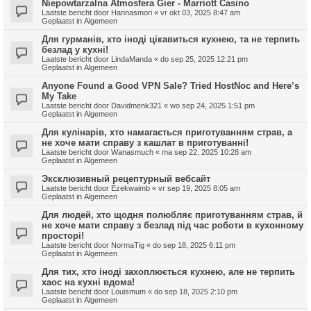
Niepowtarzalna Atmosfera Gier - Marriott Casino
Laatste bericht door
Hannasmori
«
vr okt 03, 2025 8:47 am
Geplaatst in
Algemeen
Для гурманів, хто іноді цікавиться кухнею, та не терпить
безлад у кухні!
Laatste bericht door
LindaManda
«
do sep 25, 2025 12:21 pm
Geplaatst in
Algemeen
Anyone Found a Good VPN Sale? Tried HostNoc and Here’s
My Take
Laatste bericht door
Davidmenk321
«
wo sep 24, 2025 1:51 pm
Geplaatst in
Algemeen
Для кулінарів, хто намагається приготуванням страв, а
не хоче мати справу з кашлат в приготуванні!
Laatste bericht door
Wanasmuch
«
ma sep 22, 2025 10:28 am
Geplaatst in
Algemeen
Эксклюзивный рецептурный вебсайт
Laatste bericht door
Ezekwaimb
«
vr sep 19, 2025 8:05 am
Geplaatst in
Algemeen
Для людей, хто щодня полюбляє приготуванням страв, й
не хоче мати справу з безлад під час роботи в кухонному
просторі!
Laatste bericht door
NormaTig
«
do sep 18, 2025 6:11 pm
Geplaatst in
Algemeen
Для тих, хто іноді захоплюється кухнею, але не терпить
хаос на кухні вдома!
Laatste bericht door
Louismum
«
do sep 18, 2025 2:10 pm
Geplaatst in
Algemeen