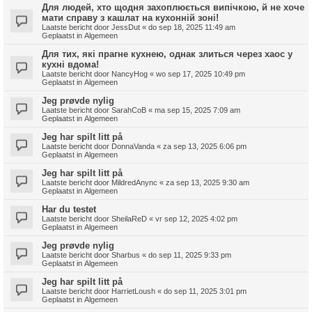
Для людей, хто щодня захоплюється випічкою, й не хоче
мати справу з кашлат на кухонній зоні!
Laatste bericht door
JessDut
«
do sep 18, 2025 11:49 am
Geplaatst in
Algemeen
Для тих, які прагне кухнею, однак злиться через хаос у
кухні вдома!
Laatste bericht door
NancyHog
«
wo sep 17, 2025 10:49 pm
Geplaatst in
Algemeen
Jeg prøvde nylig
Laatste bericht door
SarahCoB
«
ma sep 15, 2025 7:09 am
Geplaatst in
Algemeen
Jeg har spilt litt på
Laatste bericht door
DonnaVanda
«
za sep 13, 2025 6:06 pm
Geplaatst in
Algemeen
Jeg har spilt litt på
Laatste bericht door
MildredAnync
«
za sep 13, 2025 9:30 am
Geplaatst in
Algemeen
Har du testet
Laatste bericht door
SheilaReD
«
vr sep 12, 2025 4:02 pm
Geplaatst in
Algemeen
Jeg prøvde nylig
Laatste bericht door
Sharbus
«
do sep 11, 2025 9:33 pm
Geplaatst in
Algemeen
Jeg har spilt litt på
Laatste bericht door
HarrietLoush
«
do sep 11, 2025 3:01 pm
Geplaatst in
Algemeen