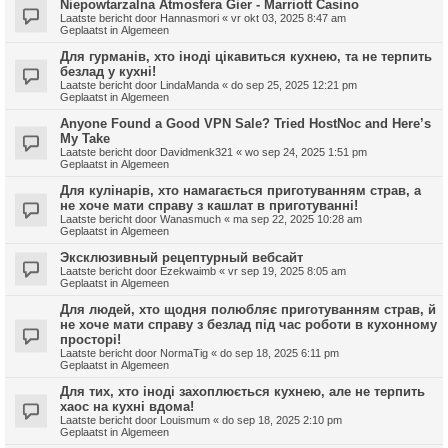
Niepowtarzalna Atmosfera Gier - Marriott Casino
Laatste bericht door
Hannasmori
«
vr okt 03, 2025 8:47 am
Geplaatst in
Algemeen
Для гурманів, хто іноді цікавиться кухнею, та не терпить
безлад у кухні!
Laatste bericht door
LindaManda
«
do sep 25, 2025 12:21 pm
Geplaatst in
Algemeen
Anyone Found a Good VPN Sale? Tried HostNoc and Here’s
My Take
Laatste bericht door
Davidmenk321
«
wo sep 24, 2025 1:51 pm
Geplaatst in
Algemeen
Для кулінарів, хто намагається приготуванням страв, а
не хоче мати справу з кашлат в приготуванні!
Laatste bericht door
Wanasmuch
«
ma sep 22, 2025 10:28 am
Geplaatst in
Algemeen
Эксклюзивный рецептурный вебсайт
Laatste bericht door
Ezekwaimb
«
vr sep 19, 2025 8:05 am
Geplaatst in
Algemeen
Для людей, хто щодня полюбляє приготуванням страв, й
не хоче мати справу з безлад під час роботи в кухонному
просторі!
Laatste bericht door
NormaTig
«
do sep 18, 2025 6:11 pm
Geplaatst in
Algemeen
Для тих, хто іноді захоплюється кухнею, але не терпить
хаос на кухні вдома!
Laatste bericht door
Louismum
«
do sep 18, 2025 2:10 pm
Geplaatst in
Algemeen