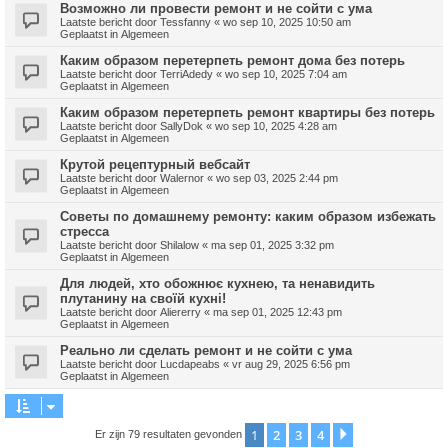
Возможно ли провести ремонт и не сойти с ума
Laatste bericht door
Tessfanny
«
wo sep 10, 2025 10:50 am
Geplaatst in
Algemeen
Каким образом перетерпеть ремонт дома без потерь
Laatste bericht door
TerriAdedy
«
wo sep 10, 2025 7:04 am
Geplaatst in
Algemeen
Каким образом перетерпеть ремонт квартиры без потерь
Laatste bericht door
SallyDok
«
wo sep 10, 2025 4:28 am
Geplaatst in
Algemeen
Крутой рецептурный вебсайт
Laatste bericht door
Walernor
«
wo sep 03, 2025 2:44 pm
Geplaatst in
Algemeen
Советы по домашнему ремонту: каким образом избежать
стресса
Laatste bericht door
Shilalow
«
ma sep 01, 2025 3:32 pm
Geplaatst in
Algemeen
Для людей, хто обожнює кухнею, та ненавидить
плутанину на своїй кухні!
Laatste bericht door
Aliererry
«
ma sep 01, 2025 12:43 pm
Geplaatst in
Algemeen
Реально ли сделать ремонт и не сойти с ума
Laatste bericht door
Lucdapeabs
«
vr aug 29, 2025 6:56 pm
Geplaatst in
Algemeen
1
2
3
4
Volgende
Er zijn 79 resultaten gevonden