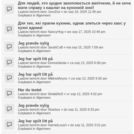
Для людей, хто щодня захоплюється випічкою, й не хоче
мати справу з кашлат на кухонній зоні!
Laatste bericht door
JessDut
«
do sep 18, 2025 11:49 am
Geplaatst in
Algemeen
Для тих, які прагне кухнею, однак злиться через хаос у
кухні вдома!
Laatste bericht door
NancyHog
«
wo sep 17, 2025 10:49 pm
Geplaatst in
Algemeen
Jeg prøvde nylig
Laatste bericht door
SarahCoB
«
ma sep 15, 2025 7:09 am
Geplaatst in
Algemeen
Jeg har spilt litt på
Laatste bericht door
DonnaVanda
«
za sep 13, 2025 6:06 pm
Geplaatst in
Algemeen
Jeg har spilt litt på
Laatste bericht door
MildredAnync
«
za sep 13, 2025 9:30 am
Geplaatst in
Algemeen
Har du testet
Laatste bericht door
SheilaReD
«
vr sep 12, 2025 4:02 pm
Geplaatst in
Algemeen
Jeg prøvde nylig
Laatste bericht door
Sharbus
«
do sep 11, 2025 9:33 pm
Geplaatst in
Algemeen
Jeg har spilt litt på
Laatste bericht door
HarrietLoush
«
do sep 11, 2025 3:01 pm
Geplaatst in
Algemeen