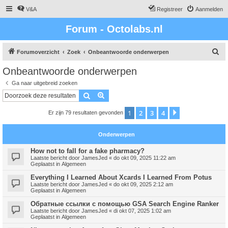
V&A
Registreer
Aanmelden
Forum - Octolabs.nl
Z
Forumoverzicht
Zoek
Onbeantwoorde onderwerpen
o
Onbeantwoorde onderwerpen
e
Ga naar uitgebreid zoeken
k
Zoek
Uitgebreid zoeken
1
2
3
4
Volgende
Er zijn 79 resultaten gevonden
Onderwerpen
How not to fall for a fake pharmacy?
Laatste bericht door
JamesJed
«
do okt 09, 2025 11:22 am
Geplaatst in
Algemeen
Everything I Learned About Xcards I Learned From Potus
Laatste bericht door
JamesJed
«
do okt 09, 2025 2:12 am
Geplaatst in
Algemeen
Обратные ссылки с помощью GSA Search Engine Ranker
Laatste bericht door
JamesJed
«
di okt 07, 2025 1:02 am
Geplaatst in
Algemeen