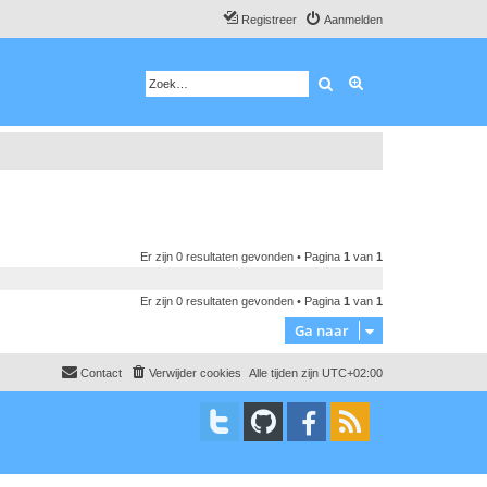
Registreer
Aanmelden
Zoek
Uitgebreid zoeken
Er zijn 0 resultaten gevonden • Pagina
1
van
1
Er zijn 0 resultaten gevonden • Pagina
1
van
1
Ga naar
Contact
Verwijder cookies
Alle tijden zijn
UTC+02:00