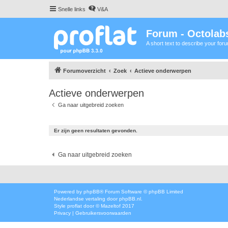
Snelle links
V&A
Forum - Octolabs
A short text to describe your for
Forumoverzicht
Zoek
Actieve onderwerpen
Actieve onderwerpen
Ga naar uitgebreid zoeken
Er zijn geen resultaten gevonden.
Ga naar uitgebreid zoeken
Powered by
phpBB
® Forum Software © phpBB Limited
Nederlandse vertaling door
phpBB.nl
.
Style
proflat
door ©
Mazeltof
2017
Privacy
|
Gebruikersvoorwaarden