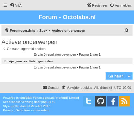
V&A
Registreer
Aanmelden
Forum - Octolabs.nl
Z
Forumoverzicht
Zoek
Actieve onderwerpen
o
Actieve onderwerpen
e
Ga naar uitgebreid zoeken
k
Er zijn 0 resultaten gevonden • Pagina
1
van
1
Er zijn geen resultaten gevonden.
Er zijn 0 resultaten gevonden • Pagina
1
van
1
Ga naar
Contact
Verwijder cookies
Alle tijden zijn
UTC+02:00
Powered by
phpBB
® Forum Software © phpBB Limited
Nederlandse vertaling door
phpBB.nl
.
Style
proflat
door ©
Mazeltof
2017
Privacy
|
Gebruikersvoorwaarden