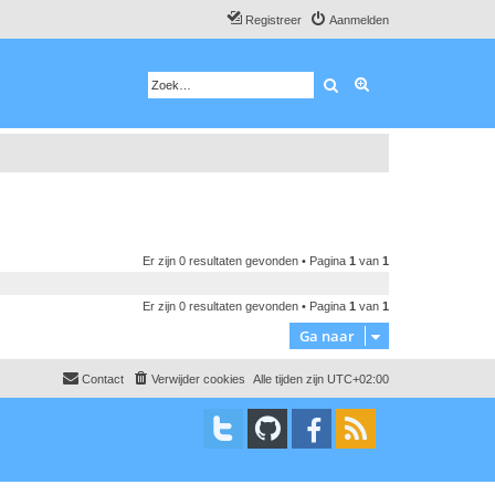
Registreer
Aanmelden
Zoek
Uitgebreid zoeken
Er zijn 0 resultaten gevonden • Pagina
1
van
1
Er zijn 0 resultaten gevonden • Pagina
1
van
1
Ga naar
Contact
Verwijder cookies
Alle tijden zijn
UTC+02:00