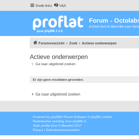
Snelle links
V&A
Forum - Octolabs
A short text to describe your for
Forumoverzicht
Zoek
Actieve onderwerpen
Actieve onderwerpen
Ga naar uitgebreid zoeken
Er zijn geen resultaten gevonden.
Ga naar uitgebreid zoeken
Powered by
phpBB
® Forum Software © phpBB Limited
Nederlandse vertaling door
phpBB.nl
.
Style
proflat
door ©
Mazeltof
2017
Privacy
|
Gebruikersvoorwaarden