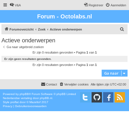
V&A
Registreer
Aanmelden
Forum - Octolabs.nl
Z
Forumoverzicht
Zoek
Actieve onderwerpen
o
Actieve onderwerpen
e
Ga naar uitgebreid zoeken
k
Er zijn 0 resultaten gevonden • Pagina
1
van
1
Er zijn geen resultaten gevonden.
Er zijn 0 resultaten gevonden • Pagina
1
van
1
Ga naar
Contact
Verwijder cookies
Alle tijden zijn
UTC+02:00
Powered by
phpBB
® Forum Software © phpBB Limited
Nederlandse vertaling door
phpBB.nl
.
Style
proflat
door ©
Mazeltof
2017
Privacy
|
Gebruikersvoorwaarden