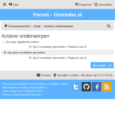
V&A
Registreer
Aanmelden
Forum - Octolabs.nl
Z
Forumoverzicht
Zoek
Actieve onderwerpen
o
Actieve onderwerpen
e
Ga naar uitgebreid zoeken
k
Er zijn 0 resultaten gevonden • Pagina
1
van
1
Er zijn geen resultaten gevonden.
Er zijn 0 resultaten gevonden • Pagina
1
van
1
Ga naar
Contact
Verwijder cookies
Alle tijden zijn
UTC+02:00
Powered by
phpBB
® Forum Software © phpBB Limited
Nederlandse vertaling door
phpBB.nl
.
Style
proflat
door ©
Mazeltof
2017
Privacy
|
Gebruikersvoorwaarden