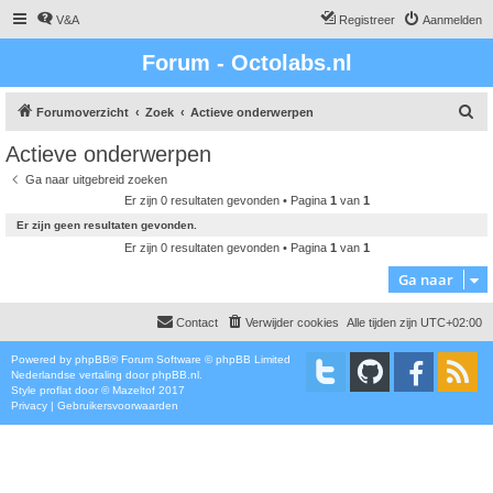
V&A
Registreer
Aanmelden
Forum - Octolabs.nl
Z
Forumoverzicht
Zoek
Actieve onderwerpen
o
Actieve onderwerpen
e
Ga naar uitgebreid zoeken
k
Er zijn 0 resultaten gevonden • Pagina
1
van
1
Er zijn geen resultaten gevonden.
Er zijn 0 resultaten gevonden • Pagina
1
van
1
Ga naar
Contact
Verwijder cookies
Alle tijden zijn
UTC+02:00
Powered by
phpBB
® Forum Software © phpBB Limited
Nederlandse vertaling door
phpBB.nl
.
Style
proflat
door ©
Mazeltof
2017
Privacy
|
Gebruikersvoorwaarden