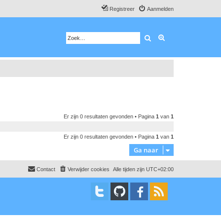
Registreer
Aanmelden
Zoek
Uitgebreid zoeken
Er zijn 0 resultaten gevonden • Pagina
1
van
1
Er zijn 0 resultaten gevonden • Pagina
1
van
1
Ga naar
Contact
Verwijder cookies
Alle tijden zijn
UTC+02:00