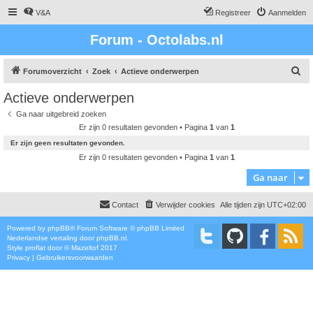
V&A
Registreer
Aanmelden
Forum - Octolabs.nl
Z
Forumoverzicht
Zoek
Actieve onderwerpen
o
Actieve onderwerpen
e
Ga naar uitgebreid zoeken
k
Er zijn 0 resultaten gevonden • Pagina
1
van
1
Er zijn geen resultaten gevonden.
Er zijn 0 resultaten gevonden • Pagina
1
van
1
Ga naar
Contact
Verwijder cookies
Alle tijden zijn
UTC+02:00
Powered by
phpBB
® Forum Software © phpBB Limited
Nederlandse vertaling door
phpBB.nl
.
Style
proflat
door ©
Mazeltof
2017
Privacy
|
Gebruikersvoorwaarden