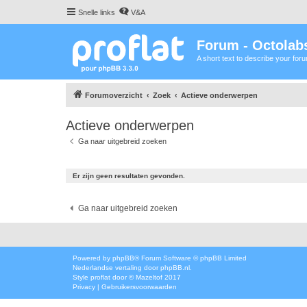
Snelle links
V&A
Forum - Octolabs
A short text to describe your for
Forumoverzicht
Zoek
Actieve onderwerpen
Actieve onderwerpen
Ga naar uitgebreid zoeken
Er zijn geen resultaten gevonden.
Ga naar uitgebreid zoeken
Powered by
phpBB
® Forum Software © phpBB Limited
Nederlandse vertaling door
phpBB.nl
.
Style
proflat
door ©
Mazeltof
2017
Privacy
|
Gebruikersvoorwaarden