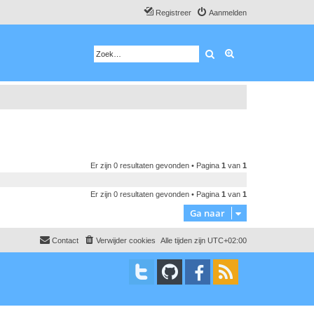
Registreer
Aanmelden
Zoek
Uitgebreid zoeken
Er zijn 0 resultaten gevonden • Pagina
1
van
1
Er zijn 0 resultaten gevonden • Pagina
1
van
1
Ga naar
Contact
Verwijder cookies
Alle tijden zijn
UTC+02:00