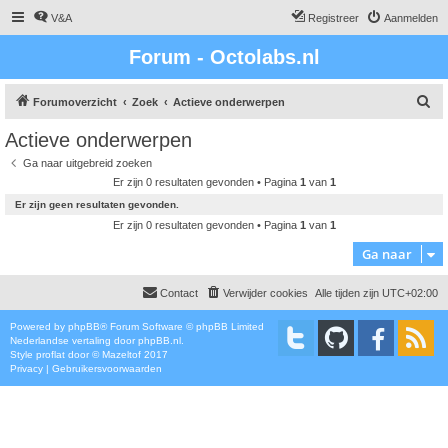
V&A
Registreer
Aanmelden
Forum - Octolabs.nl
Z
Forumoverzicht
Zoek
Actieve onderwerpen
o
Actieve onderwerpen
e
Ga naar uitgebreid zoeken
k
Er zijn 0 resultaten gevonden • Pagina
1
van
1
Er zijn geen resultaten gevonden.
Er zijn 0 resultaten gevonden • Pagina
1
van
1
Ga naar
Contact
Verwijder cookies
Alle tijden zijn
UTC+02:00
Powered by
phpBB
® Forum Software © phpBB Limited
Nederlandse vertaling door
phpBB.nl
.
Style
proflat
door ©
Mazeltof
2017
Privacy
|
Gebruikersvoorwaarden