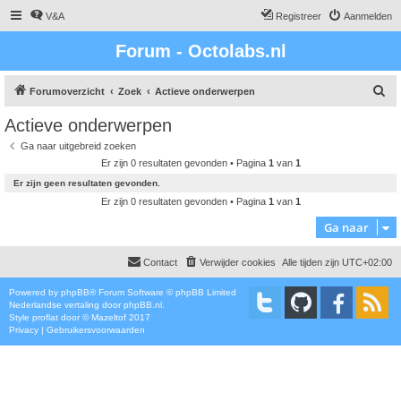
V&A
Registreer
Aanmelden
Forum - Octolabs.nl
Z
Forumoverzicht
Zoek
Actieve onderwerpen
o
Actieve onderwerpen
e
Ga naar uitgebreid zoeken
k
Er zijn 0 resultaten gevonden • Pagina
1
van
1
Er zijn geen resultaten gevonden.
Er zijn 0 resultaten gevonden • Pagina
1
van
1
Ga naar
Contact
Verwijder cookies
Alle tijden zijn
UTC+02:00
Powered by
phpBB
® Forum Software © phpBB Limited
Nederlandse vertaling door
phpBB.nl
.
Style
proflat
door ©
Mazeltof
2017
Privacy
|
Gebruikersvoorwaarden