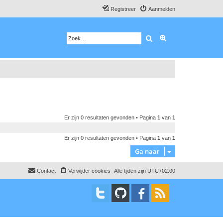
Registreer
Aanmelden
Zoek
Uitgebreid zoeken
Er zijn 0 resultaten gevonden • Pagina
1
van
1
Er zijn 0 resultaten gevonden • Pagina
1
van
1
Ga naar
Contact
Verwijder cookies
Alle tijden zijn
UTC+02:00