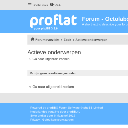
Snelle links
V&A
Forum - Octolabs
A short text to describe your for
Forumoverzicht
Zoek
Actieve onderwerpen
Actieve onderwerpen
Ga naar uitgebreid zoeken
Er zijn geen resultaten gevonden.
Ga naar uitgebreid zoeken
Powered by
phpBB
® Forum Software © phpBB Limited
Nederlandse vertaling door
phpBB.nl
.
Style
proflat
door ©
Mazeltof
2017
Privacy
|
Gebruikersvoorwaarden