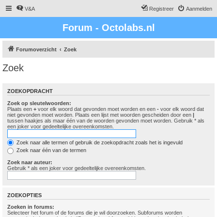
V&A
Registreer
Aanmelden
Forum - Octolabs.nl
Forumoverzicht
Zoek
Zoek
ZOEKOPDRACHT
Zoek op sleutelwoorden:
Plaats een
+
voor elk woord dat gevonden moet worden en een
-
voor elk woord dat
niet gevonden moet worden. Plaats een lijst met woorden gescheiden door een
|
tussen haakjes als maar één van de woorden gevonden moet worden. Gebruik * als
een joker voor gedeeltelijke overeenkomsten.
Zoek naar alle termen of gebruik de zoekopdracht zoals het is ingevuld
Zoek naar één van de termen
Zoek naar auteur:
Gebruik * als een joker voor gedeeltelijke overeenkomsten.
ZOEKOPTIES
Zoeken in forums:
Selecteer het forum of de forums die je wil doorzoeken. Subforums worden