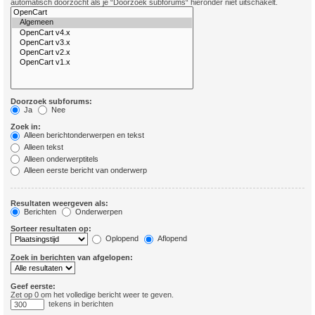
automatisch doorzocht als je “Doorzoek subforums“ hieronder niet uitschakelt.
Doorzoek subforums:
Ja
Nee
Zoek in:
Alleen berichtonderwerpen en tekst
Alleen tekst
Alleen onderwerptitels
Alleen eerste bericht van onderwerp
Resultaten weergeven als:
Berichten
Onderwerpen
Sorteer resultaten op:
Oplopend
Aflopend
Zoek in berichten van afgelopen:
Geef eerste:
Zet op 0 om het volledige bericht weer te geven.
tekens in berichten