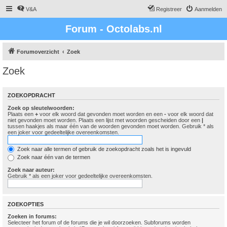
V&A
Registreer
Aanmelden
Forum - Octolabs.nl
Forumoverzicht
Zoek
Zoek
ZOEKOPDRACHT
Zoek op sleutelwoorden:
Plaats een
+
voor elk woord dat gevonden moet worden en een
-
voor elk woord dat
niet gevonden moet worden. Plaats een lijst met woorden gescheiden door een
|
tussen haakjes als maar één van de woorden gevonden moet worden. Gebruik * als
een joker voor gedeeltelijke overeenkomsten.
Zoek naar alle termen of gebruik de zoekopdracht zoals het is ingevuld
Zoek naar één van de termen
Zoek naar auteur:
Gebruik * als een joker voor gedeeltelijke overeenkomsten.
ZOEKOPTIES
Zoeken in forums:
Selecteer het forum of de forums die je wil doorzoeken. Subforums worden