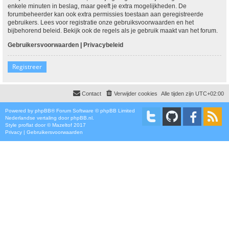
enkele minuten in beslag, maar geeft je extra mogelijkheden. De
forumbeheerder kan ook extra permissies toestaan aan geregistreerde
gebruikers. Lees voor registratie onze gebruiksvoorwaarden en het
bijbehorend beleid. Bekijk ook de regels als je gebruik maakt van het forum.
Gebruikersvoorwaarden
|
Privacybeleid
Registreer
Contact
Verwijder cookies
Alle tijden zijn
UTC+02:00
Powered by
phpBB
® Forum Software © phpBB Limited
Nederlandse vertaling door
phpBB.nl
.
Style
proflat
door ©
Mazeltof
2017
Privacy
|
Gebruikersvoorwaarden