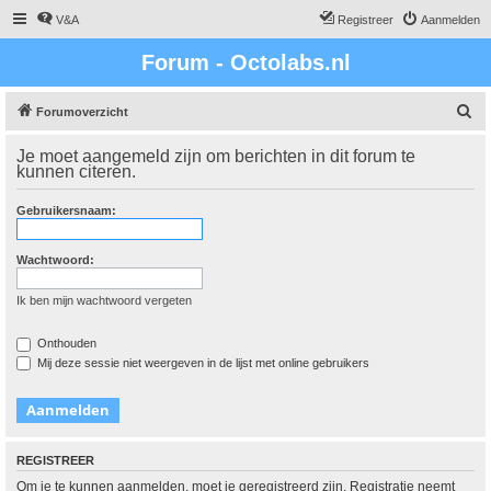
V&A
Registreer
Aanmelden
Forum - Octolabs.nl
Z
Forumoverzicht
o
Je moet aangemeld zijn om berichten in dit forum te
e
kunnen citeren.
k
Gebruikersnaam:
Wachtwoord:
Ik ben mijn wachtwoord vergeten
Onthouden
Mij deze sessie niet weergeven in de lijst met online gebruikers
REGISTREER
Om je te kunnen aanmelden, moet je geregistreerd zijn. Registratie neemt