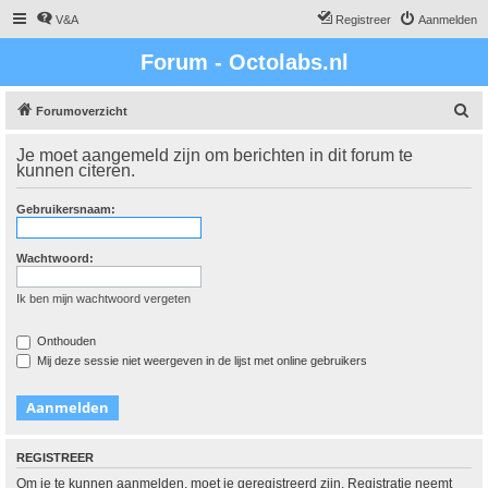
V&A
Registreer
Aanmelden
Forum - Octolabs.nl
Z
Forumoverzicht
o
Je moet aangemeld zijn om berichten in dit forum te
e
kunnen citeren.
k
Gebruikersnaam:
Wachtwoord:
Ik ben mijn wachtwoord vergeten
Onthouden
Mij deze sessie niet weergeven in de lijst met online gebruikers
REGISTREER
Om je te kunnen aanmelden, moet je geregistreerd zijn. Registratie neemt