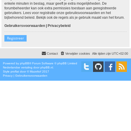
enkele minuten in beslag, maar geeft je extra mogelijkheden. De
forumbeheerder kan ook extra permissies toestaan aan geregistreerde
gebruikers. Lees voor registratie onze gebruiksvoorwaarden en het
bijbehorend beleid. Bekijk ook de regels als je gebruik maakt van het forum.
Gebruikersvoorwaarden
|
Privacybeleid
Registreer
Contact
Verwijder cookies
Alle tijden zijn
UTC+02:00
Powered by
phpBB
® Forum Software © phpBB Limited
Nederlandse vertaling door
phpBB.nl
.
Style
proflat
door ©
Mazeltof
2017
Privacy
|
Gebruikersvoorwaarden