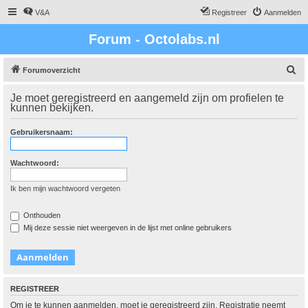
V&A
Registreer
Aanmelden
Forum - Octolabs.nl
Z
Forumoverzicht
o
Je moet geregistreerd en aangemeld zijn om profielen te
e
kunnen bekijken.
k
Gebruikersnaam:
Wachtwoord:
Ik ben mijn wachtwoord vergeten
Onthouden
Mij deze sessie niet weergeven in de lijst met online gebruikers
REGISTREER
Om je te kunnen aanmelden, moet je geregistreerd zijn. Registratie neemt