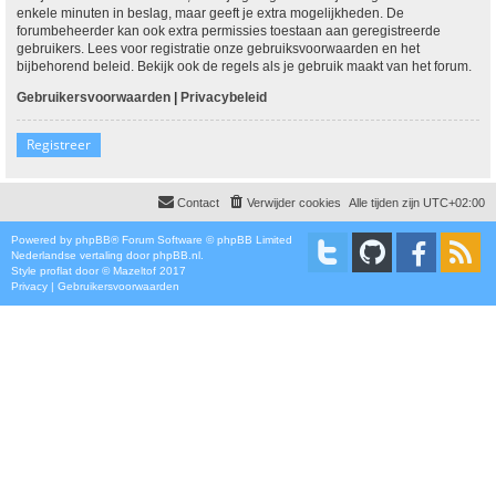
enkele minuten in beslag, maar geeft je extra mogelijkheden. De
forumbeheerder kan ook extra permissies toestaan aan geregistreerde
gebruikers. Lees voor registratie onze gebruiksvoorwaarden en het
bijbehorend beleid. Bekijk ook de regels als je gebruik maakt van het forum.
Gebruikersvoorwaarden
|
Privacybeleid
Registreer
Contact
Verwijder cookies
Alle tijden zijn
UTC+02:00
Powered by
phpBB
® Forum Software © phpBB Limited
Nederlandse vertaling door
phpBB.nl
.
Style
proflat
door ©
Mazeltof
2017
Privacy
|
Gebruikersvoorwaarden