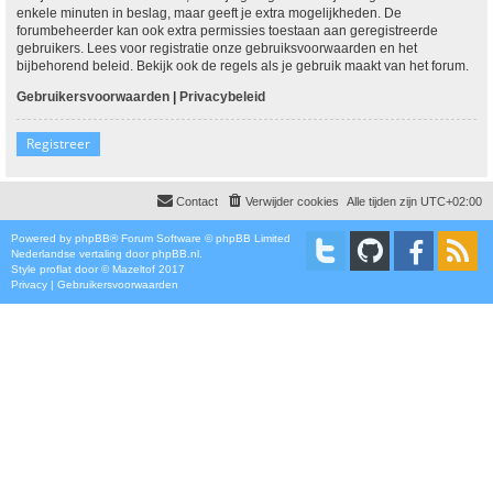
enkele minuten in beslag, maar geeft je extra mogelijkheden. De
forumbeheerder kan ook extra permissies toestaan aan geregistreerde
gebruikers. Lees voor registratie onze gebruiksvoorwaarden en het
bijbehorend beleid. Bekijk ook de regels als je gebruik maakt van het forum.
Gebruikersvoorwaarden
|
Privacybeleid
Registreer
Contact
Verwijder cookies
Alle tijden zijn
UTC+02:00
Powered by
phpBB
® Forum Software © phpBB Limited
Nederlandse vertaling door
phpBB.nl
.
Style
proflat
door ©
Mazeltof
2017
Privacy
|
Gebruikersvoorwaarden