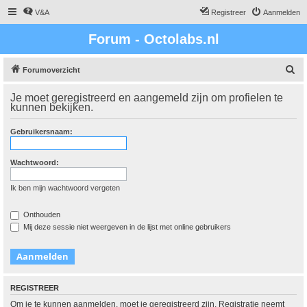
V&A
Registreer
Aanmelden
Forum - Octolabs.nl
Z
Forumoverzicht
o
Je moet geregistreerd en aangemeld zijn om profielen te
e
kunnen bekijken.
k
Gebruikersnaam:
Wachtwoord:
Ik ben mijn wachtwoord vergeten
Onthouden
Mij deze sessie niet weergeven in de lijst met online gebruikers
REGISTREER
Om je te kunnen aanmelden, moet je geregistreerd zijn. Registratie neemt