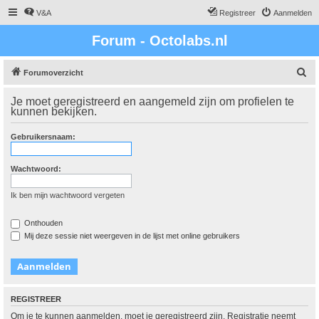
V&A
Registreer
Aanmelden
Forum - Octolabs.nl
Z
Forumoverzicht
o
Je moet geregistreerd en aangemeld zijn om profielen te
e
kunnen bekijken.
k
Gebruikersnaam:
Wachtwoord:
Ik ben mijn wachtwoord vergeten
Onthouden
Mij deze sessie niet weergeven in de lijst met online gebruikers
REGISTREER
Om je te kunnen aanmelden, moet je geregistreerd zijn. Registratie neemt