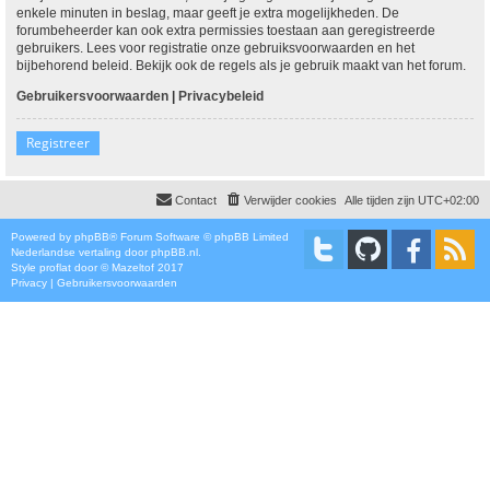
enkele minuten in beslag, maar geeft je extra mogelijkheden. De
forumbeheerder kan ook extra permissies toestaan aan geregistreerde
gebruikers. Lees voor registratie onze gebruiksvoorwaarden en het
bijbehorend beleid. Bekijk ook de regels als je gebruik maakt van het forum.
Gebruikersvoorwaarden
|
Privacybeleid
Registreer
Contact
Verwijder cookies
Alle tijden zijn
UTC+02:00
Powered by
phpBB
® Forum Software © phpBB Limited
Nederlandse vertaling door
phpBB.nl
.
Style
proflat
door ©
Mazeltof
2017
Privacy
|
Gebruikersvoorwaarden