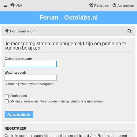
V&A
Registreer
Aanmelden
Forum - Octolabs.nl
Z
Forumoverzicht
o
Je moet geregistreerd en aangemeld zijn om profielen te
e
kunnen bekijken.
k
Gebruikersnaam:
Wachtwoord:
Ik ben mijn wachtwoord vergeten
Onthouden
Mij deze sessie niet weergeven in de lijst met online gebruikers
REGISTREER
Om je te kunnen aanmelden, moet je geregistreerd zijn. Registratie neemt