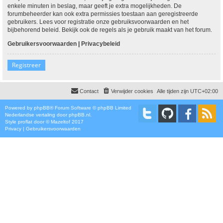
enkele minuten in beslag, maar geeft je extra mogelijkheden. De
forumbeheerder kan ook extra permissies toestaan aan geregistreerde
gebruikers. Lees voor registratie onze gebruiksvoorwaarden en het
bijbehorend beleid. Bekijk ook de regels als je gebruik maakt van het forum.
Gebruikersvoorwaarden
|
Privacybeleid
Registreer
Contact
Verwijder cookies
Alle tijden zijn
UTC+02:00
Powered by
phpBB
® Forum Software © phpBB Limited
Nederlandse vertaling door
phpBB.nl
.
Style
proflat
door ©
Mazeltof
2017
Privacy
|
Gebruikersvoorwaarden