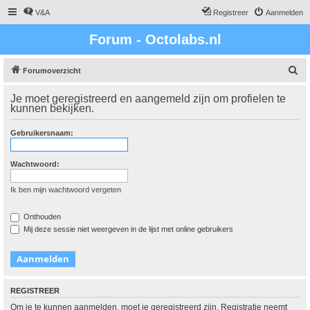
V&A
Registreer
Aanmelden
Forum - Octolabs.nl
Z
Forumoverzicht
o
Je moet geregistreerd en aangemeld zijn om profielen te
e
kunnen bekijken.
k
Gebruikersnaam:
Wachtwoord:
Ik ben mijn wachtwoord vergeten
Onthouden
Mij deze sessie niet weergeven in de lijst met online gebruikers
REGISTREER
Om je te kunnen aanmelden, moet je geregistreerd zijn. Registratie neemt