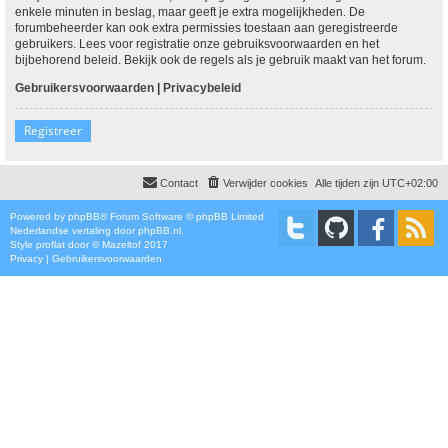
enkele minuten in beslag, maar geeft je extra mogelijkheden. De
forumbeheerder kan ook extra permissies toestaan aan geregistreerde
gebruikers. Lees voor registratie onze gebruiksvoorwaarden en het
bijbehorend beleid. Bekijk ook de regels als je gebruik maakt van het forum.
Gebruikersvoorwaarden
|
Privacybeleid
Registreer
Contact
Verwijder cookies
Alle tijden zijn
UTC+02:00
Powered by
phpBB
® Forum Software © phpBB Limited
Nederlandse vertaling door
phpBB.nl
.
Style
proflat
door ©
Mazeltof
2017
Privacy
|
Gebruikersvoorwaarden