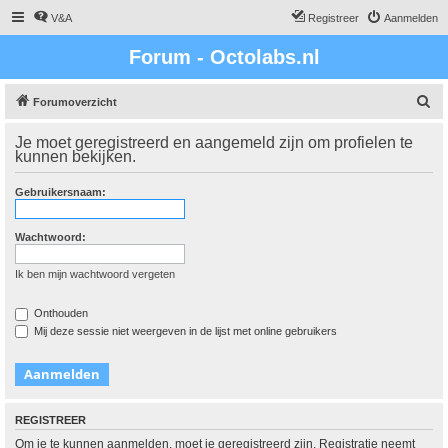
V&A
Registreer
Aanmelden
Forum - Octolabs.nl
Z
Forumoverzicht
o
Je moet geregistreerd en aangemeld zijn om profielen te
e
kunnen bekijken.
k
Gebruikersnaam:
Wachtwoord:
Ik ben mijn wachtwoord vergeten
Onthouden
Mij deze sessie niet weergeven in de lijst met online gebruikers
REGISTREER
Om je te kunnen aanmelden, moet je geregistreerd zijn. Registratie neemt