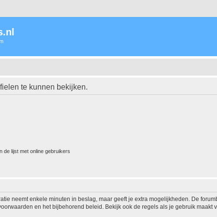
.nl
um
ielen te kunnen bekijken.
 de lijst met online gebruikers
ratie neemt enkele minuten in beslag, maar geeft je extra mogelijkheden. De foru
voorwaarden en het bijbehorend beleid. Bekijk ook de regels als je gebruik maakt v