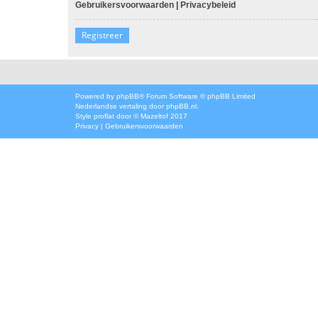
Gebruikersvoorwaarden
|
Privacybeleid
Registreer
Powered by
phpBB
® Forum Software © phpBB Limited
Nederlandse vertaling door
phpBB.nl
.
Style
proflat
door ©
Mazeltof
2017
Privacy
|
Gebruikersvoorwaarden