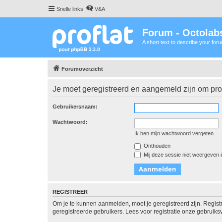
Snelle links
V&A
Forum - Octolabs
A short text to describe your for
Forumoverzicht
Je moet geregistreerd en aangemeld zijn om prof
Gebruikersnaam:
Wachtwoord:
Ik ben mijn wachtwoord vergeten
Onthouden
Mij deze sessie niet weergeven in
REGISTREER
Om je te kunnen aanmelden, moet je geregistreerd zijn. Regist
geregistreerde gebruikers. Lees voor registratie onze gebruiks