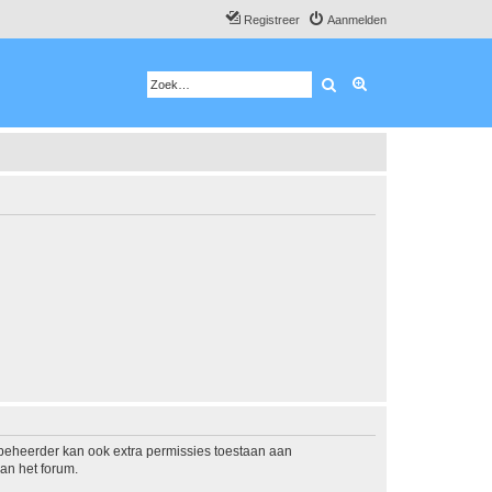
Registreer
Aanmelden
Zoek
Uitgebreid zoeken
mbeheerder kan ook extra permissies toestaan aan
an het forum.