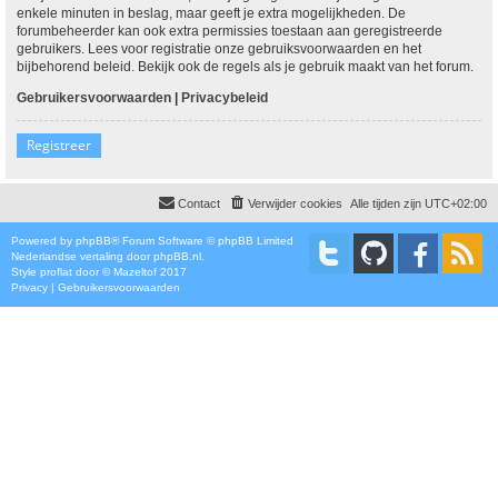
enkele minuten in beslag, maar geeft je extra mogelijkheden. De
forumbeheerder kan ook extra permissies toestaan aan geregistreerde
gebruikers. Lees voor registratie onze gebruiksvoorwaarden en het
bijbehorend beleid. Bekijk ook de regels als je gebruik maakt van het forum.
Gebruikersvoorwaarden
|
Privacybeleid
Registreer
Contact
Verwijder cookies
Alle tijden zijn
UTC+02:00
Powered by
phpBB
® Forum Software © phpBB Limited
Nederlandse vertaling door
phpBB.nl
.
Style
proflat
door ©
Mazeltof
2017
Privacy
|
Gebruikersvoorwaarden