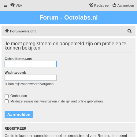
V&A
Registreer
Aanmelden
Forum - Octolabs.nl
Z
Forumoverzicht
o
Je moet geregistreerd en aangemeld zijn om profielen te
e
kunnen bekijken.
k
Gebruikersnaam:
Wachtwoord:
Ik ben mijn wachtwoord vergeten
Onthouden
Mij deze sessie niet weergeven in de lijst met online gebruikers
REGISTREER
Om je te kunnen aanmelden, moet je geregistreerd zijn. Registratie neemt