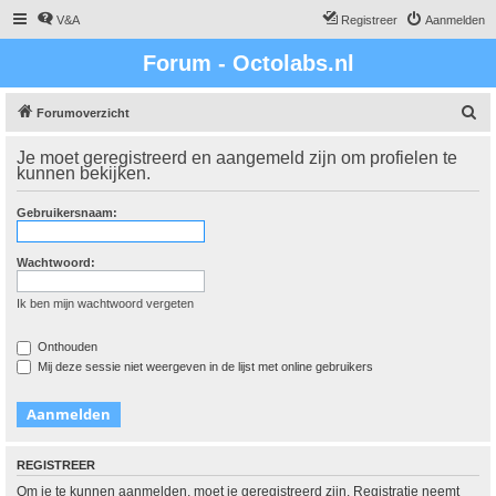
V&A
Registreer
Aanmelden
Forum - Octolabs.nl
Z
Forumoverzicht
o
Je moet geregistreerd en aangemeld zijn om profielen te
e
kunnen bekijken.
k
Gebruikersnaam:
Wachtwoord:
Ik ben mijn wachtwoord vergeten
Onthouden
Mij deze sessie niet weergeven in de lijst met online gebruikers
REGISTREER
Om je te kunnen aanmelden, moet je geregistreerd zijn. Registratie neemt