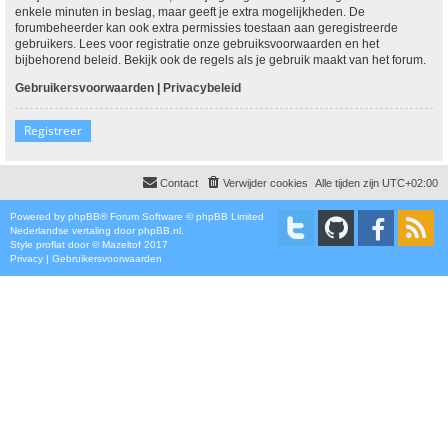
enkele minuten in beslag, maar geeft je extra mogelijkheden. De
forumbeheerder kan ook extra permissies toestaan aan geregistreerde
gebruikers. Lees voor registratie onze gebruiksvoorwaarden en het
bijbehorend beleid. Bekijk ook de regels als je gebruik maakt van het forum.
Gebruikersvoorwaarden
|
Privacybeleid
Registreer
Contact
Verwijder cookies
Alle tijden zijn
UTC+02:00
Powered by
phpBB
® Forum Software © phpBB Limited
Nederlandse vertaling door
phpBB.nl
.
Style
proflat
door ©
Mazeltof
2017
Privacy
|
Gebruikersvoorwaarden