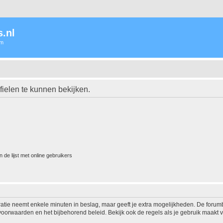
.nl
um
ielen te kunnen bekijken.
 de lijst met online gebruikers
ratie neemt enkele minuten in beslag, maar geeft je extra mogelijkheden. De foru
voorwaarden en het bijbehorend beleid. Bekijk ook de regels als je gebruik maakt v