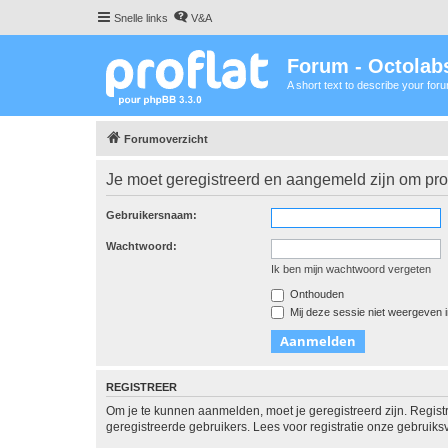
Snelle links
V&A
Forum - Octolabs
A short text to describe your for
Forumoverzicht
Je moet geregistreerd en aangemeld zijn om prof
Gebruikersnaam:
Wachtwoord:
Ik ben mijn wachtwoord vergeten
Onthouden
Mij deze sessie niet weergeven in
REGISTREER
Om je te kunnen aanmelden, moet je geregistreerd zijn. Regist
geregistreerde gebruikers. Lees voor registratie onze gebruiks