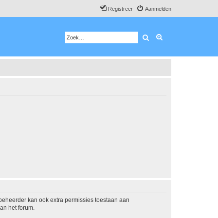
Registreer
Aanmelden
Zoek
Uitgebreid zoeken
mbeheerder kan ook extra permissies toestaan aan
an het forum.