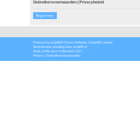
Gebruikersvoorwaarden
|
Privacybeleid
Registreer
Powered by
phpBB
® Forum Software © phpBB Limited
Nederlandse vertaling door
phpBB.nl
.
Style
proflat
door ©
Mazeltof
2017
Privacy
|
Gebruikersvoorwaarden