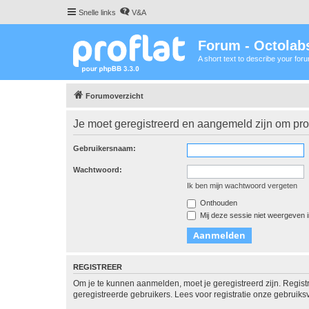
Snelle links
V&A
Forum - Octolabs
A short text to describe your for
Forumoverzicht
Je moet geregistreerd en aangemeld zijn om prof
Gebruikersnaam:
Wachtwoord:
Ik ben mijn wachtwoord vergeten
Onthouden
Mij deze sessie niet weergeven in
REGISTREER
Om je te kunnen aanmelden, moet je geregistreerd zijn. Regist
geregistreerde gebruikers. Lees voor registratie onze gebruiks