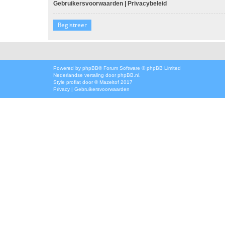
Gebruikersvoorwaarden
|
Privacybeleid
Registreer
Powered by
phpBB
® Forum Software © phpBB Limited
Nederlandse vertaling door
phpBB.nl
.
Style
proflat
door ©
Mazeltof
2017
Privacy
|
Gebruikersvoorwaarden