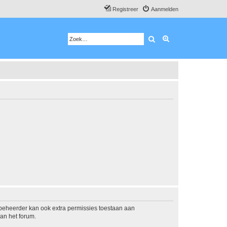
Registreer
Aanmelden
Zoek
Uitgebreid zoeken
mbeheerder kan ook extra permissies toestaan aan
an het forum.