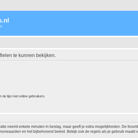
.nl
um
ielen te kunnen bekijken.
 de lijst met online gebruikers
ratie neemt enkele minuten in beslag, maar geeft je extra mogelijkheden. De foru
voorwaarden en het bijbehorend beleid. Bekijk ook de regels als je gebruik maakt v