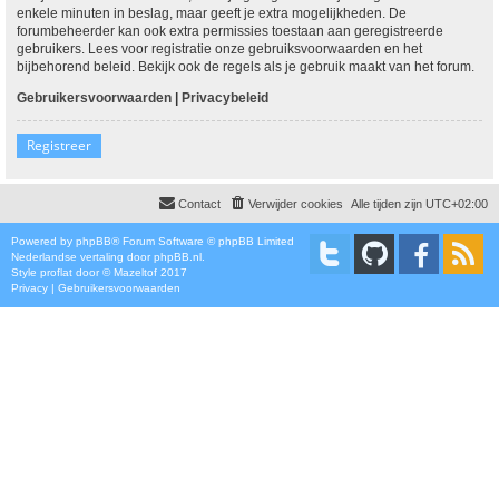
enkele minuten in beslag, maar geeft je extra mogelijkheden. De
forumbeheerder kan ook extra permissies toestaan aan geregistreerde
gebruikers. Lees voor registratie onze gebruiksvoorwaarden en het
bijbehorend beleid. Bekijk ook de regels als je gebruik maakt van het forum.
Gebruikersvoorwaarden
|
Privacybeleid
Registreer
Contact
Verwijder cookies
Alle tijden zijn
UTC+02:00
Powered by
phpBB
® Forum Software © phpBB Limited
Nederlandse vertaling door
phpBB.nl
.
Style
proflat
door ©
Mazeltof
2017
Privacy
|
Gebruikersvoorwaarden