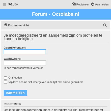
V&A
Registreer
Aanmelden
Forum - Octolabs.nl
Z
Forumoverzicht
o
Je moet geregistreerd en aangemeld zijn om profielen te
e
kunnen bekijken.
k
Gebruikersnaam:
Wachtwoord:
Ik ben mijn wachtwoord vergeten
Onthouden
Mij deze sessie niet weergeven in de lijst met online gebruikers
REGISTREER
Om je te kunnen aanmelden, moet je geregistreerd zijn. Registratie neemt