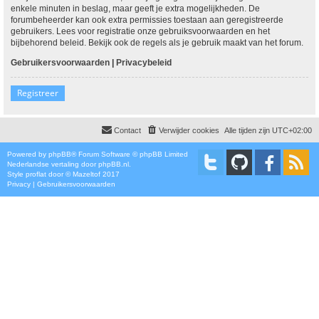
enkele minuten in beslag, maar geeft je extra mogelijkheden. De
forumbeheerder kan ook extra permissies toestaan aan geregistreerde
gebruikers. Lees voor registratie onze gebruiksvoorwaarden en het
bijbehorend beleid. Bekijk ook de regels als je gebruik maakt van het forum.
Gebruikersvoorwaarden
|
Privacybeleid
Registreer
Contact
Verwijder cookies
Alle tijden zijn
UTC+02:00
Powered by
phpBB
® Forum Software © phpBB Limited
Nederlandse vertaling door
phpBB.nl
.
Style
proflat
door ©
Mazeltof
2017
Privacy
|
Gebruikersvoorwaarden