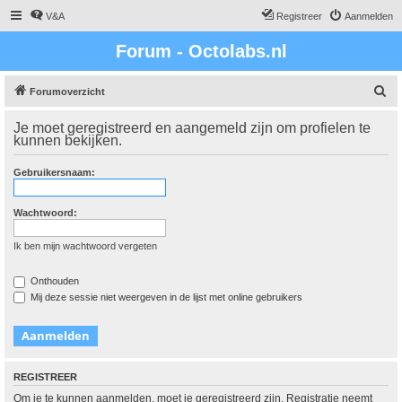
V&A
Registreer
Aanmelden
Forum - Octolabs.nl
Z
Forumoverzicht
o
Je moet geregistreerd en aangemeld zijn om profielen te
e
kunnen bekijken.
k
Gebruikersnaam:
Wachtwoord:
Ik ben mijn wachtwoord vergeten
Onthouden
Mij deze sessie niet weergeven in de lijst met online gebruikers
REGISTREER
Om je te kunnen aanmelden, moet je geregistreerd zijn. Registratie neemt