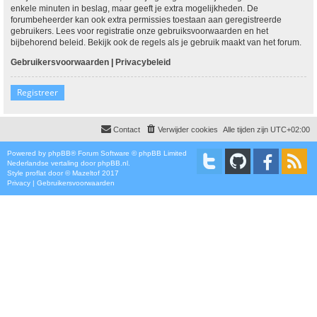
enkele minuten in beslag, maar geeft je extra mogelijkheden. De
forumbeheerder kan ook extra permissies toestaan aan geregistreerde
gebruikers. Lees voor registratie onze gebruiksvoorwaarden en het
bijbehorend beleid. Bekijk ook de regels als je gebruik maakt van het forum.
Gebruikersvoorwaarden
|
Privacybeleid
Registreer
Contact
Verwijder cookies
Alle tijden zijn
UTC+02:00
Powered by
phpBB
® Forum Software © phpBB Limited
Nederlandse vertaling door
phpBB.nl
.
Style
proflat
door ©
Mazeltof
2017
Privacy
|
Gebruikersvoorwaarden