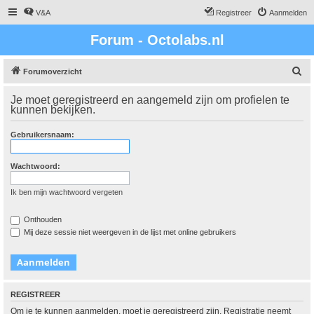
V&A
Registreer
Aanmelden
Forum - Octolabs.nl
Z
Forumoverzicht
o
Je moet geregistreerd en aangemeld zijn om profielen te
e
kunnen bekijken.
k
Gebruikersnaam:
Wachtwoord:
Ik ben mijn wachtwoord vergeten
Onthouden
Mij deze sessie niet weergeven in de lijst met online gebruikers
REGISTREER
Om je te kunnen aanmelden, moet je geregistreerd zijn. Registratie neemt