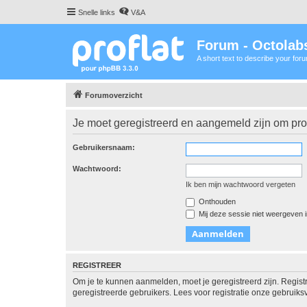
Snelle links
V&A
Forum - Octolabs
A short text to describe your for
Forumoverzicht
Je moet geregistreerd en aangemeld zijn om prof
Gebruikersnaam:
Wachtwoord:
Ik ben mijn wachtwoord vergeten
Onthouden
Mij deze sessie niet weergeven in
REGISTREER
Om je te kunnen aanmelden, moet je geregistreerd zijn. Regist
geregistreerde gebruikers. Lees voor registratie onze gebruiks