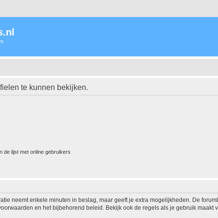
.nl
um
ielen te kunnen bekijken.
 de lijst met online gebruikers
ratie neemt enkele minuten in beslag, maar geeft je extra mogelijkheden. De foru
voorwaarden en het bijbehorend beleid. Bekijk ook de regels als je gebruik maakt v