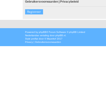
Gebruikersvoorwaarden
|
Privacybeleid
Registreer
Powered by
phpBB
® Forum Software © phpBB Limited
Nederlandse vertaling door
phpBB.nl
.
Style
proflat
door ©
Mazeltof
2017
Privacy
|
Gebruikersvoorwaarden