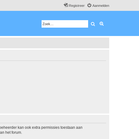
Registreer
Aanmelden
Zoek
Uitgebreid zoeken
mbeheerder kan ook extra permissies toestaan aan
an het forum.