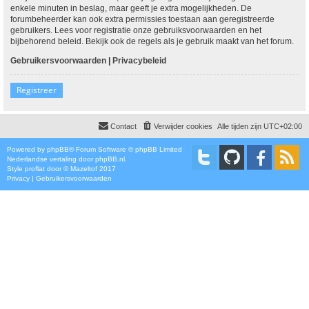
enkele minuten in beslag, maar geeft je extra mogelijkheden. De
forumbeheerder kan ook extra permissies toestaan aan geregistreerde
gebruikers. Lees voor registratie onze gebruiksvoorwaarden en het
bijbehorend beleid. Bekijk ook de regels als je gebruik maakt van het forum.
Gebruikersvoorwaarden
|
Privacybeleid
Registreer
Contact
Verwijder cookies
Alle tijden zijn
UTC+02:00
Powered by
phpBB
® Forum Software © phpBB Limited
Nederlandse vertaling door
phpBB.nl
.
Style
proflat
door ©
Mazeltof
2017
Privacy
|
Gebruikersvoorwaarden