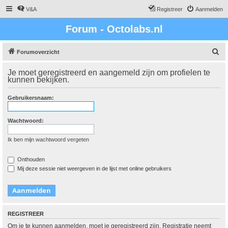
V&A
Registreer
Aanmelden
Forum - Octolabs.nl
Z
Forumoverzicht
o
Je moet geregistreerd en aangemeld zijn om profielen te
e
kunnen bekijken.
k
Gebruikersnaam:
Wachtwoord:
Ik ben mijn wachtwoord vergeten
Onthouden
Mij deze sessie niet weergeven in de lijst met online gebruikers
REGISTREER
Om je te kunnen aanmelden, moet je geregistreerd zijn. Registratie neemt