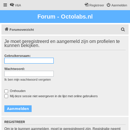
V&A
Registreer
Aanmelden
Forum - Octolabs.nl
Z
Forumoverzicht
o
Je moet geregistreerd en aangemeld zijn om profielen te
e
kunnen bekijken.
k
Gebruikersnaam:
Wachtwoord:
Ik ben mijn wachtwoord vergeten
Onthouden
Mij deze sessie niet weergeven in de lijst met online gebruikers
REGISTREER
Om je te kunnen aanmelden, moet je geregistreerd zijn. Registratie neemt