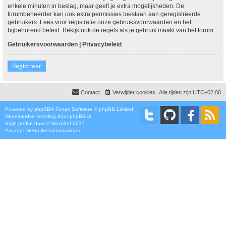
enkele minuten in beslag, maar geeft je extra mogelijkheden. De
forumbeheerder kan ook extra permissies toestaan aan geregistreerde
gebruikers. Lees voor registratie onze gebruiksvoorwaarden en het
bijbehorend beleid. Bekijk ook de regels als je gebruik maakt van het forum.
Gebruikersvoorwaarden
|
Privacybeleid
Registreer
Contact
Verwijder cookies
Alle tijden zijn
UTC+02:00
Powered by
phpBB
® Forum Software © phpBB Limited
Nederlandse vertaling door
phpBB.nl
.
Style
proflat
door ©
Mazeltof
2017
Privacy
|
Gebruikersvoorwaarden