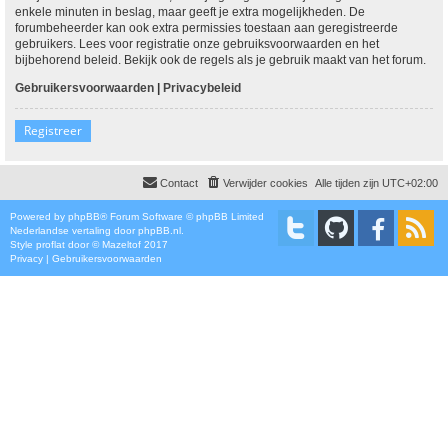
enkele minuten in beslag, maar geeft je extra mogelijkheden. De
forumbeheerder kan ook extra permissies toestaan aan geregistreerde
gebruikers. Lees voor registratie onze gebruiksvoorwaarden en het
bijbehorend beleid. Bekijk ook de regels als je gebruik maakt van het forum.
Gebruikersvoorwaarden
|
Privacybeleid
Registreer
Contact
Verwijder cookies
Alle tijden zijn
UTC+02:00
Powered by
phpBB
® Forum Software © phpBB Limited
Nederlandse vertaling door
phpBB.nl
.
Style
proflat
door ©
Mazeltof
2017
Privacy
|
Gebruikersvoorwaarden