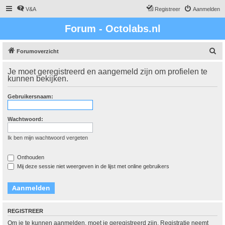
V&A
Registreer
Aanmelden
Forum - Octolabs.nl
Z
Forumoverzicht
o
Je moet geregistreerd en aangemeld zijn om profielen te
e
kunnen bekijken.
k
Gebruikersnaam:
Wachtwoord:
Ik ben mijn wachtwoord vergeten
Onthouden
Mij deze sessie niet weergeven in de lijst met online gebruikers
REGISTREER
Om je te kunnen aanmelden, moet je geregistreerd zijn. Registratie neemt