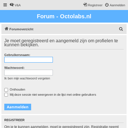
V&A
Registreer
Aanmelden
Forum - Octolabs.nl
Z
Forumoverzicht
o
Je moet geregistreerd en aangemeld zijn om profielen te
e
kunnen bekijken.
k
Gebruikersnaam:
Wachtwoord:
Ik ben mijn wachtwoord vergeten
Onthouden
Mij deze sessie niet weergeven in de lijst met online gebruikers
REGISTREER
Om je te kunnen aanmelden, moet je geregistreerd zijn. Registratie neemt