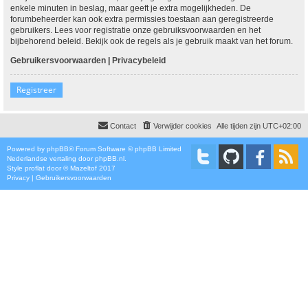
enkele minuten in beslag, maar geeft je extra mogelijkheden. De
forumbeheerder kan ook extra permissies toestaan aan geregistreerde
gebruikers. Lees voor registratie onze gebruiksvoorwaarden en het
bijbehorend beleid. Bekijk ook de regels als je gebruik maakt van het forum.
Gebruikersvoorwaarden
|
Privacybeleid
Registreer
Contact
Verwijder cookies
Alle tijden zijn
UTC+02:00
Powered by
phpBB
® Forum Software © phpBB Limited
Nederlandse vertaling door
phpBB.nl
.
Style
proflat
door ©
Mazeltof
2017
Privacy
|
Gebruikersvoorwaarden