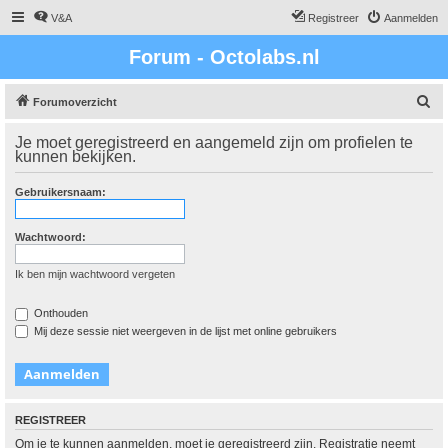
V&A
Registreer
Aanmelden
Forum - Octolabs.nl
Z
Forumoverzicht
o
Je moet geregistreerd en aangemeld zijn om profielen te
e
kunnen bekijken.
k
Gebruikersnaam:
Wachtwoord:
Ik ben mijn wachtwoord vergeten
Onthouden
Mij deze sessie niet weergeven in de lijst met online gebruikers
REGISTREER
Om je te kunnen aanmelden, moet je geregistreerd zijn. Registratie neemt