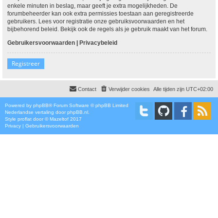
enkele minuten in beslag, maar geeft je extra mogelijkheden. De
forumbeheerder kan ook extra permissies toestaan aan geregistreerde
gebruikers. Lees voor registratie onze gebruiksvoorwaarden en het
bijbehorend beleid. Bekijk ook de regels als je gebruik maakt van het forum.
Gebruikersvoorwaarden
|
Privacybeleid
Registreer
Contact
Verwijder cookies
Alle tijden zijn
UTC+02:00
Powered by
phpBB
® Forum Software © phpBB Limited
Nederlandse vertaling door
phpBB.nl
.
Style
proflat
door ©
Mazeltof
2017
Privacy
|
Gebruikersvoorwaarden