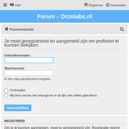
V&A
Registreer
Aanmelden
Forum - Octolabs.nl
Z
Forumoverzicht
o
Je moet geregistreerd en aangemeld zijn om profielen te
e
kunnen bekijken.
k
Gebruikersnaam:
Wachtwoord:
Ik ben mijn wachtwoord vergeten
Onthouden
Mij deze sessie niet weergeven in de lijst met online gebruikers
REGISTREER
Om je te kunnen aanmelden, moet je geregistreerd zijn. Registratie neemt