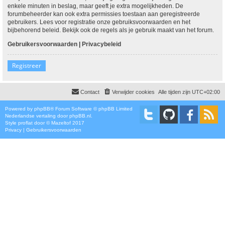
enkele minuten in beslag, maar geeft je extra mogelijkheden. De
forumbeheerder kan ook extra permissies toestaan aan geregistreerde
gebruikers. Lees voor registratie onze gebruiksvoorwaarden en het
bijbehorend beleid. Bekijk ook de regels als je gebruik maakt van het forum.
Gebruikersvoorwaarden
|
Privacybeleid
Registreer
Contact
Verwijder cookies
Alle tijden zijn
UTC+02:00
Powered by
phpBB
® Forum Software © phpBB Limited
Nederlandse vertaling door
phpBB.nl
.
Style
proflat
door ©
Mazeltof
2017
Privacy
|
Gebruikersvoorwaarden