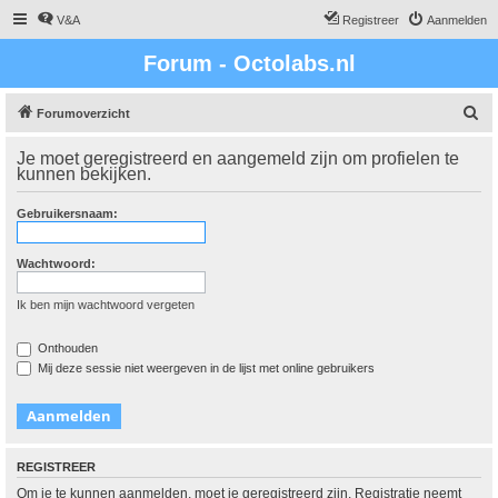
V&A
Registreer
Aanmelden
Forum - Octolabs.nl
Z
Forumoverzicht
o
Je moet geregistreerd en aangemeld zijn om profielen te
e
kunnen bekijken.
k
Gebruikersnaam:
Wachtwoord:
Ik ben mijn wachtwoord vergeten
Onthouden
Mij deze sessie niet weergeven in de lijst met online gebruikers
REGISTREER
Om je te kunnen aanmelden, moet je geregistreerd zijn. Registratie neemt