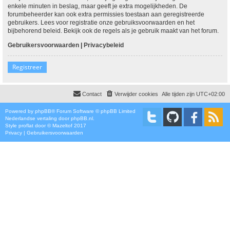
enkele minuten in beslag, maar geeft je extra mogelijkheden. De
forumbeheerder kan ook extra permissies toestaan aan geregistreerde
gebruikers. Lees voor registratie onze gebruiksvoorwaarden en het
bijbehorend beleid. Bekijk ook de regels als je gebruik maakt van het forum.
Gebruikersvoorwaarden
|
Privacybeleid
Registreer
Contact
Verwijder cookies
Alle tijden zijn
UTC+02:00
Powered by
phpBB
® Forum Software © phpBB Limited
Nederlandse vertaling door
phpBB.nl
.
Style
proflat
door ©
Mazeltof
2017
Privacy
|
Gebruikersvoorwaarden