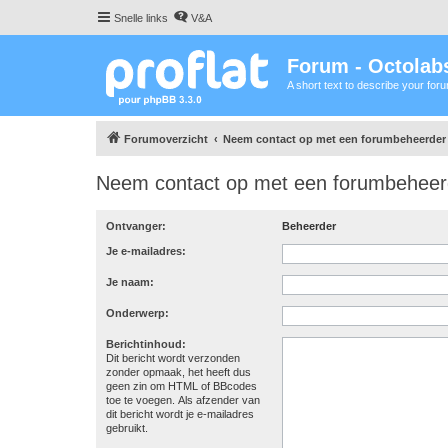
Snelle links
V&A
Forum - Octolabs
A short text to describe your for
Forumoverzicht
Neem contact op met een forumbeheerder
Neem contact op met een forumbeheer
Ontvanger:
Beheerder
Je e-mailadres:
Je naam:
Onderwerp:
Berichtinhoud:
Dit bericht wordt verzonden
zonder opmaak, het heeft dus
geen zin om HTML of BBcodes
toe te voegen. Als afzender van
dit bericht wordt je e-mailadres
gebruikt.