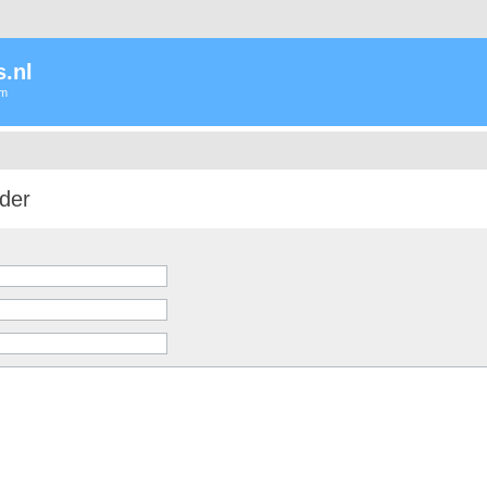
.nl
um
der