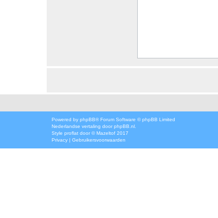
Powered by
phpBB
® Forum Software © phpBB Limited
Nederlandse vertaling door
phpBB.nl
.
Style
proflat
door ©
Mazeltof
2017
Privacy
|
Gebruikersvoorwaarden